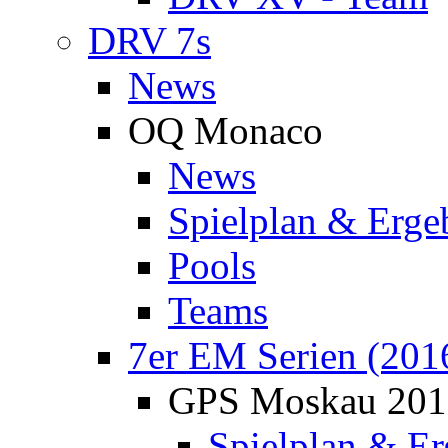
DRV 7s
News
OQ Monaco
News
Spielplan & Erge
Pools
Teams
7er EM Serien (201
GPS Moskau 201
Spielplan & Er