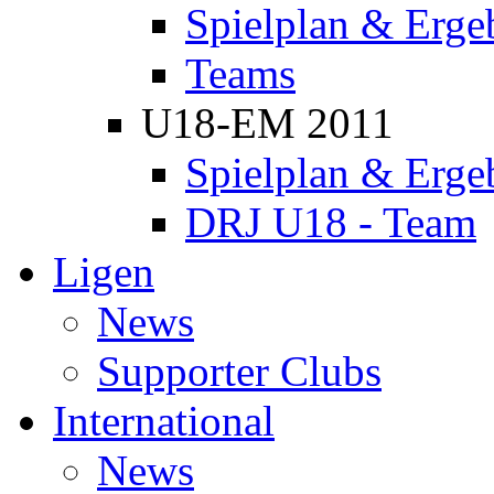
Spielplan & Erge
Teams
U18-EM 2011
Spielplan & Erge
DRJ U18 - Team
Ligen
News
Supporter Clubs
International
News