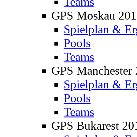
Teams
GPS Moskau 201
Spielplan & Er
Pools
Teams
GPS Manchester 
Spielplan & Er
Pools
Teams
GPS Bukarest 20