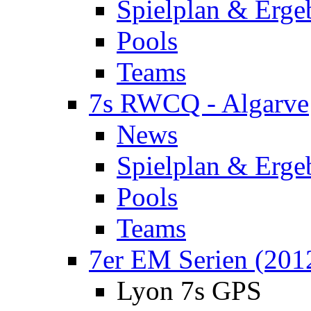
Spielplan & Erge
Pools
Teams
7s RWCQ - Algarve
News
Spielplan & Erge
Pools
Teams
7er EM Serien (201
Lyon 7s GPS