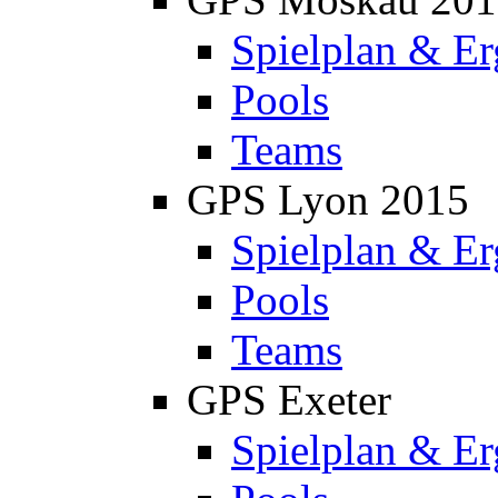
Spielplan & Er
Pools
Teams
GPS Lyon 2015
Spielplan & Er
Pools
Teams
GPS Exeter
Spielplan & Er