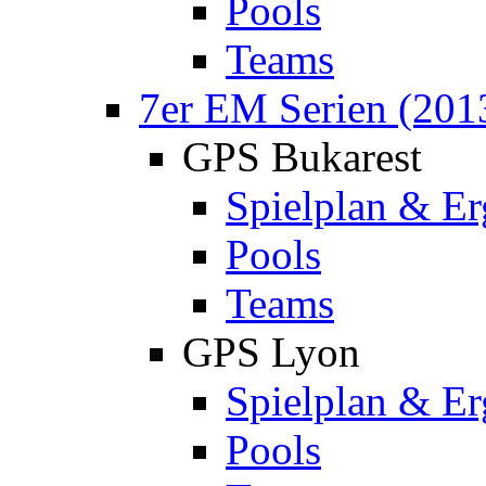
Pools
Teams
7er EM Serien (201
GPS Bukarest
Spielplan & Er
Pools
Teams
GPS Lyon
Spielplan & Er
Pools