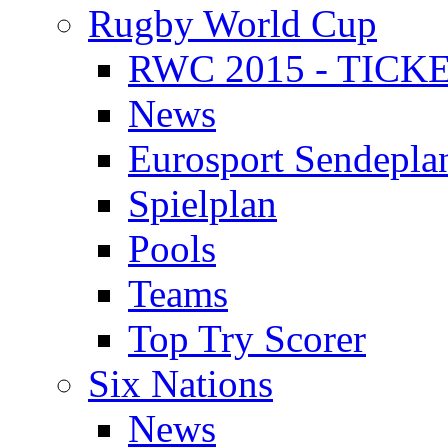
Rugby World Cup
RWC 2015 - TICK
News
Eurosport Sendepla
Spielplan
Pools
Teams
Top Try Scorer
Six Nations
News