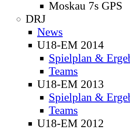
Moskau 7s GPS
DRJ
News
U18-EM 2014
Spielplan & Erge
Teams
U18-EM 2013
Spielplan & Erge
Teams
U18-EM 2012