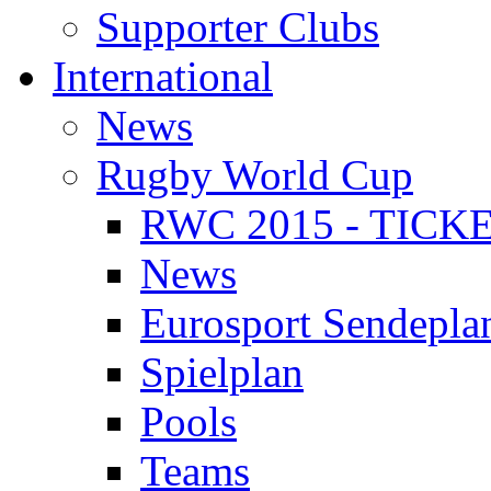
Supporter Clubs
International
News
Rugby World Cup
RWC 2015 - TICK
News
Eurosport Sendepla
Spielplan
Pools
Teams