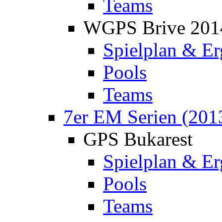
Teams
WGPS Brive 201
Spielplan & Er
Pools
Teams
7er EM Serien (201
GPS Bukarest
Spielplan & Er
Pools
Teams