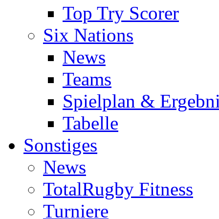
Top Try Scorer
Six Nations
News
Teams
Spielplan & Ergebni
Tabelle
Sonstiges
News
TotalRugby Fitness
Turniere