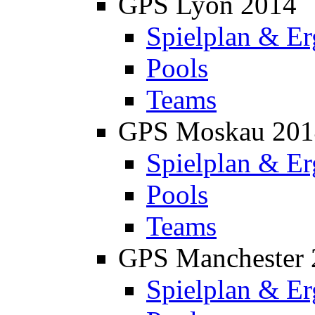
GPS Lyon 2014
Spielplan & Er
Pools
Teams
GPS Moskau 201
Spielplan & Er
Pools
Teams
GPS Manchester 
Spielplan & Er