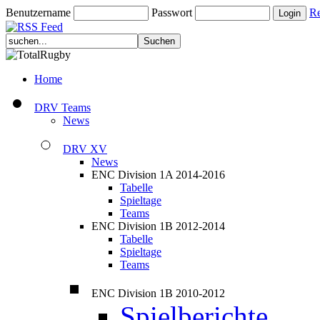
Benutzername
Passwort
Re
Home
DRV Teams
News
DRV XV
News
ENC Division 1A 2014-2016
Tabelle
Spieltage
Teams
ENC Division 1B 2012-2014
Tabelle
Spieltage
Teams
ENC Division 1B 2010-2012
Spielberichte