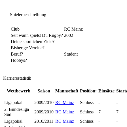
Spielerbeschreibung
Club
RC Mainz
Seit wann spielst Du Rugby?
2002
Deine sportlichen Ziele?
Bisherige Vereine?
Beruf?
Student
Hobbys?
Karrierestatistik
Wettbewerb
Saison
Mannschaft
Position:
Einsätze
Start
Ligapokal
2009/2010
RC Mainz
Schluss
-
-
2. Bundesliga
2009/2010
RC Mainz
Schluss
7
7
Süd
Ligapokal
2010/2011
RC Mainz
Schluss
-
-