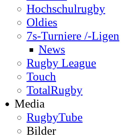
Hochschulrugby
Oldies
7s-Turniere /-Ligen
News
Rugby League
Touch
TotalRugby
Media
RugbyTube
Bilder