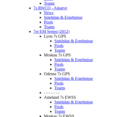
Teams
7s RWCQ - Algarve
News
Spielplan & Ergebnisse
Pools
Teams
7er EM Serien (2012)
Lyon 7s GPS
Spielplan & Ergebnisse
Pools
Teams
Moskau 7s GPS
Spielplan & Ergebnisse
Pools
Teams
Odense 7s GPS
Spielplan & Ergebnisse
Pools
Teams
- - - - - - -
Ameland 7s EWSS
Spielplan & Ergebnisse
Pools
Teams
Moskau 7s EWSS