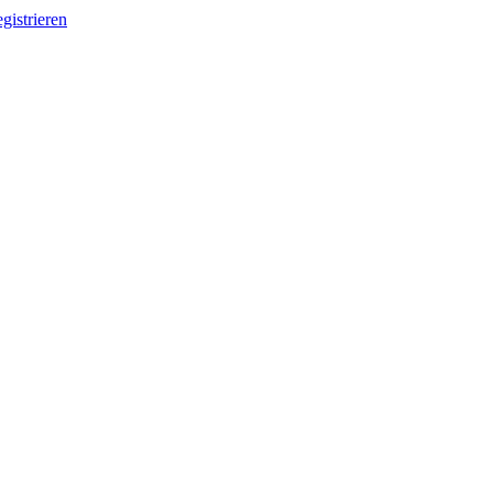
gistrieren