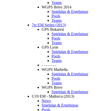
Teams
WGPS Brive 2014
Spielplan & Ergebnisse
Pools
Teams
7er EM Serien (2013)
GPS Bukarest
Spielplan & Ergebnisse
Pools
Teams
GPS Lyon
Spielplan & Ergebnisse
Pools
Teams
- - - - - - -
WGPS Marbella
Spielplan & Ergebnisse
Pools
Teams
WGPS Brive
Spielplan & Ergebnisse
U19 EM - Mallorca (2013)
News
Spielplan & Ergebnisse
Pools