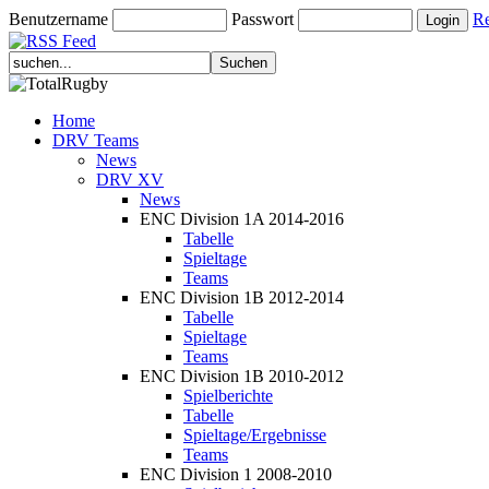
Benutzername
Passwort
Re
Home
DRV Teams
News
DRV XV
News
ENC Division 1A 2014-2016
Tabelle
Spieltage
Teams
ENC Division 1B 2012-2014
Tabelle
Spieltage
Teams
ENC Division 1B 2010-2012
Spielberichte
Tabelle
Spieltage/Ergebnisse
Teams
ENC Division 1 2008-2010