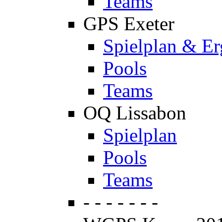
Teams
GPS Exeter
Spielplan & Er
Pools
Teams
OQ Lissabon
Spielplan
Pools
Teams
- - - - - - -