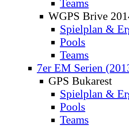
Teams
WGPS Brive 201
Spielplan & Er
Pools
Teams
7er EM Serien (201
GPS Bukarest
Spielplan & Er
Pools
Teams