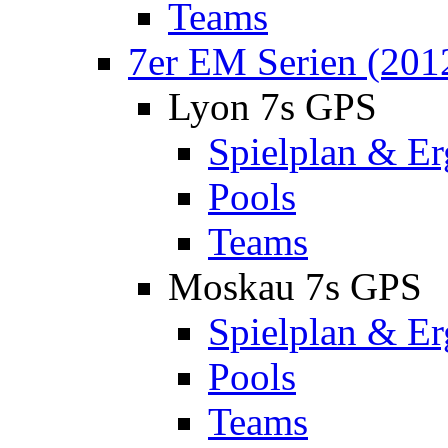
Teams
7er EM Serien (201
Lyon 7s GPS
Spielplan & Er
Pools
Teams
Moskau 7s GPS
Spielplan & Er
Pools
Teams