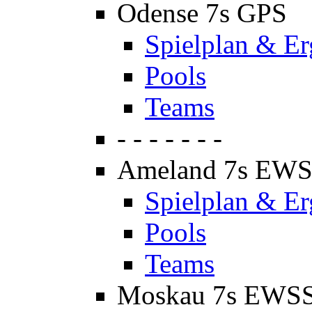
Odense 7s GPS
Spielplan & Er
Pools
Teams
- - - - - - -
Ameland 7s EW
Spielplan & Er
Pools
Teams
Moskau 7s EWS