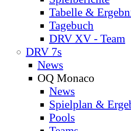
Tabelle & Ergebn
Tagebuch
DRV XV - Team
DRV 7s
News
OQ Monaco
News
Spielplan & Erge
Pools
Teams