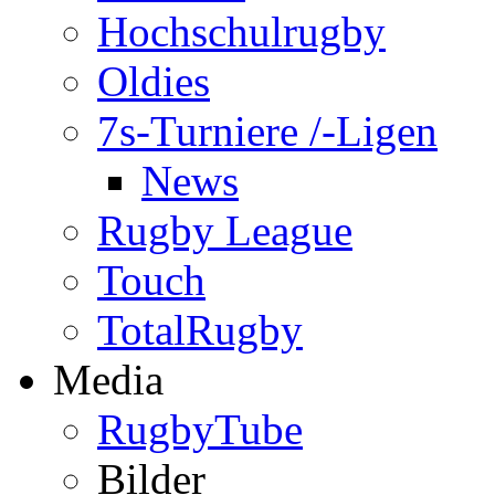
Hochschulrugby
Oldies
7s-Turniere /-Ligen
News
Rugby League
Touch
TotalRugby
Media
RugbyTube
Bilder