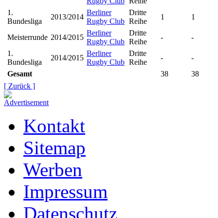
Rugby Club
Reihe
1.
Berliner
Dritte
2013/2014
1
1
Bundesliga
Rugby Club
Reihe
Berliner
Dritte
Meisterrunde
2014/2015
-
-
Rugby Club
Reihe
1.
Berliner
Dritte
2014/2015
-
-
Bundesliga
Rugby Club
Reihe
Gesamt
38
38
[ Zurück ]
Kontakt
Sitemap
Werben
Impressum
Datenschutz