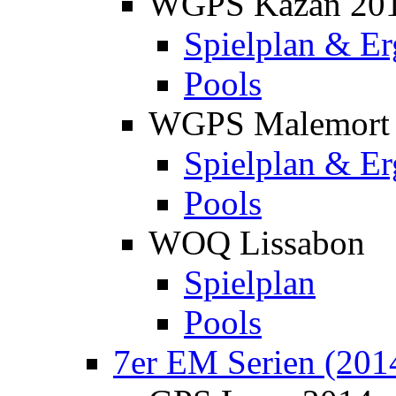
WGPS Kazan 20
Spielplan & Er
Pools
WGPS Malemort
Spielplan & Er
Pools
WOQ Lissabon
Spielplan
Pools
7er EM Serien (201