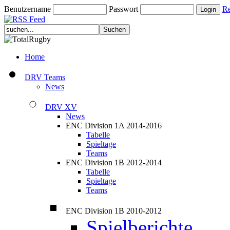
Benutzername
Passwort
Re
Home
DRV Teams
News
DRV XV
News
ENC Division 1A 2014-2016
Tabelle
Spieltage
Teams
ENC Division 1B 2012-2014
Tabelle
Spieltage
Teams
ENC Division 1B 2010-2012
Spielberichte