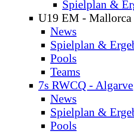
Spielplan & Er
U19 EM - Mallorca
News
Spielplan & Erge
Pools
Teams
7s RWCQ - Algarve
News
Spielplan & Erge
Pools