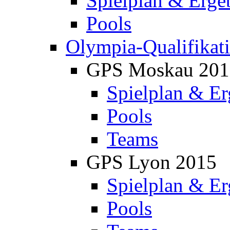
Spielplan & Erge
Pools
Olympia-Qualifikat
GPS Moskau 201
Spielplan & Er
Pools
Teams
GPS Lyon 2015
Spielplan & Er
Pools