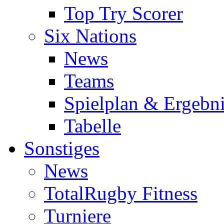
Top Try Scorer
Six Nations
News
Teams
Spielplan & Ergebni
Tabelle
Sonstiges
News
TotalRugby Fitness
Turniere