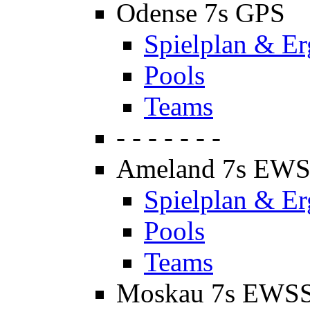
Odense 7s GPS
Spielplan & Er
Pools
Teams
- - - - - - -
Ameland 7s EW
Spielplan & Er
Pools
Teams
Moskau 7s EWS