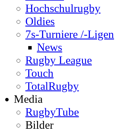
Hochschulrugby
Oldies
7s-Turniere /-Ligen
News
Rugby League
Touch
TotalRugby
Media
RugbyTube
Bilder