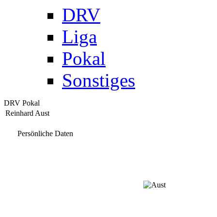
DRV
Liga
Pokal
Sonstiges
DRV Pokal
Reinhard Aust
Persönliche Daten