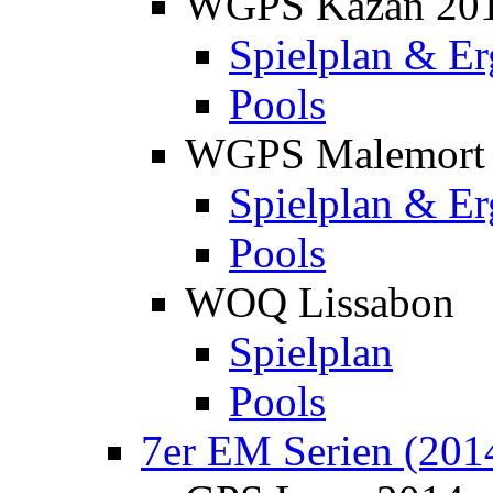
WGPS Kazan 20
Spielplan & Er
Pools
WGPS Malemort
Spielplan & Er
Pools
WOQ Lissabon
Spielplan
Pools
7er EM Serien (201