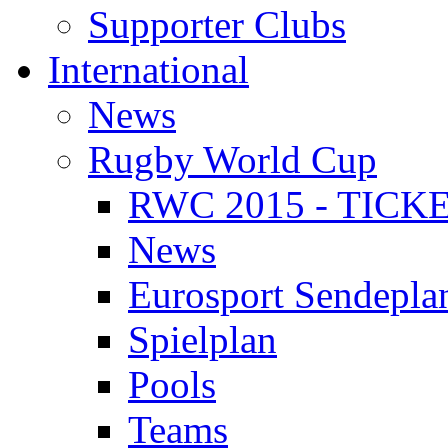
Supporter Clubs
International
News
Rugby World Cup
RWC 2015 - TICK
News
Eurosport Sendepla
Spielplan
Pools
Teams