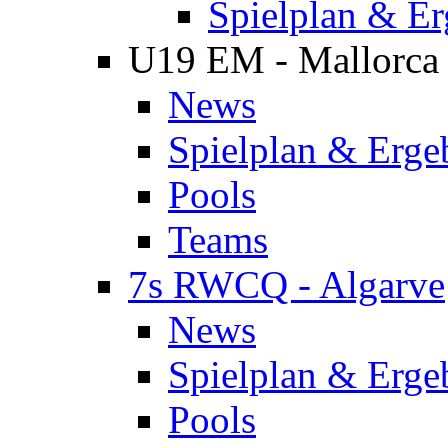
Spielplan & Er
U19 EM - Mallorca
News
Spielplan & Erge
Pools
Teams
7s RWCQ - Algarve
News
Spielplan & Erge
Pools