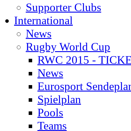
Supporter Clubs
International
News
Rugby World Cup
RWC 2015 - TICK
News
Eurosport Sendepla
Spielplan
Pools
Teams