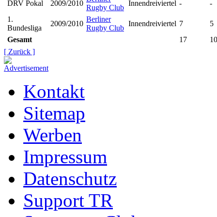
DRV Pokal
2009/2010
Innendreiviertel
-
-
Rugby Club
1.
Berliner
2009/2010
Innendreiviertel
7
5
Bundesliga
Rugby Club
Gesamt
17
1
[ Zurück ]
Kontakt
Sitemap
Werben
Impressum
Datenschutz
Support TR