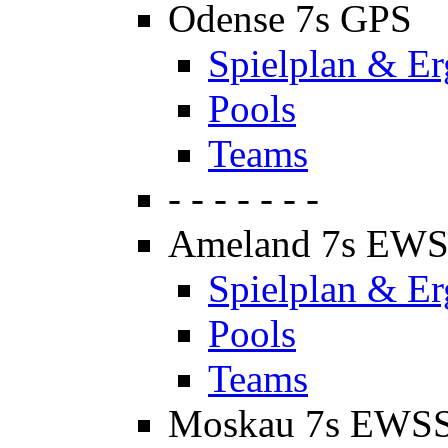
Odense 7s GPS
Spielplan & Er
Pools
Teams
- - - - - - -
Ameland 7s EW
Spielplan & Er
Pools
Teams
Moskau 7s EWS