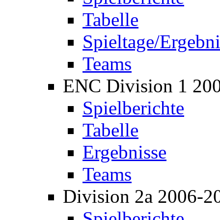
Tabelle
Spieltage/Ergebni
Teams
ENC Division 1 20
Spielberichte
Tabelle
Ergebnisse
Teams
Division 2a 2006-2
Spielberichte