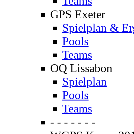
Teams
GPS Exeter
Spielplan & Er
Pools
Teams
OQ Lissabon
Spielplan
Pools
Teams
- - - - - - -