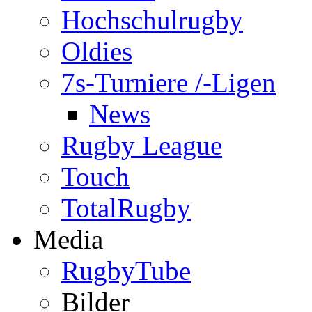
Hochschulrugby
Oldies
7s-Turniere /-Ligen
News
Rugby League
Touch
TotalRugby
Media
RugbyTube
Bilder