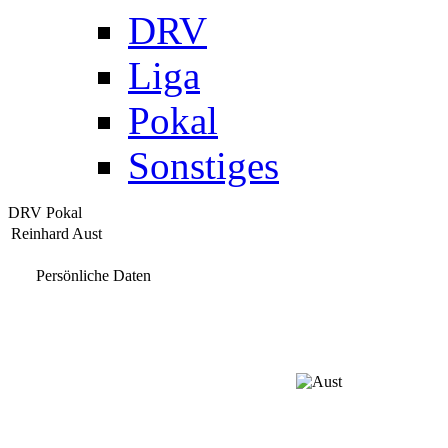
DRV
Liga
Pokal
Sonstiges
DRV Pokal
Reinhard Aust
Persönliche Daten