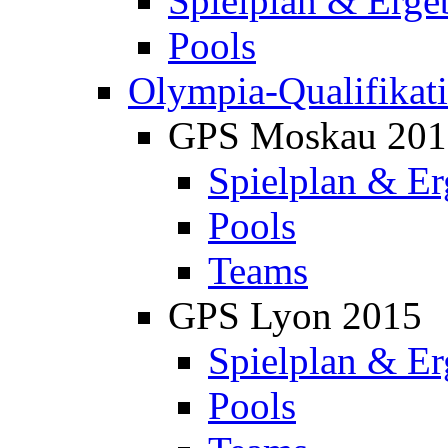
Spielplan & Erge
Pools
Olympia-Qualifikat
GPS Moskau 201
Spielplan & Er
Pools
Teams
GPS Lyon 2015
Spielplan & Er
Pools