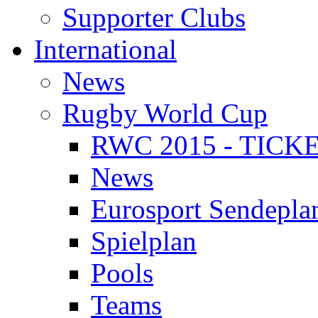
Supporter Clubs
International
News
Rugby World Cup
RWC 2015 - TICK
News
Eurosport Sendepla
Spielplan
Pools
Teams