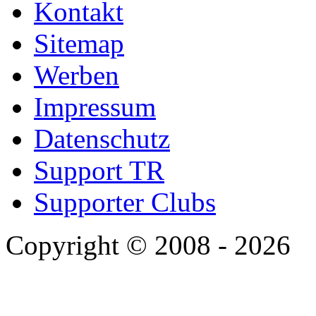
Kontakt
Sitemap
Werben
Impressum
Datenschutz
Support TR
Supporter Clubs
Copyright © 2008 - 2026