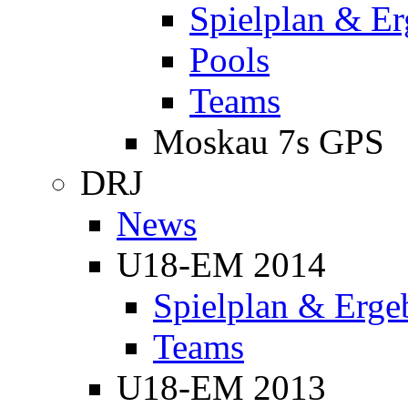
Spielplan & Er
Pools
Teams
Moskau 7s GPS
DRJ
News
U18-EM 2014
Spielplan & Erge
Teams
U18-EM 2013