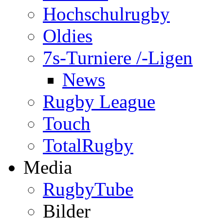
Hochschulrugby
Oldies
7s-Turniere /-Ligen
News
Rugby League
Touch
TotalRugby
Media
RugbyTube
Bilder