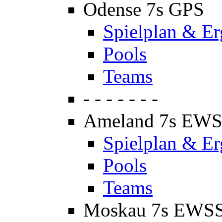
Odense 7s GPS
Spielplan & Er
Pools
Teams
- - - - - - -
Ameland 7s EW
Spielplan & Er
Pools
Teams
Moskau 7s EWS