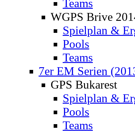
Teams
WGPS Brive 201
Spielplan & Er
Pools
Teams
7er EM Serien (201
GPS Bukarest
Spielplan & Er
Pools
Teams