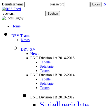
Benutzername
Passwort
Re
Home
DRV Teams
News
DRV XV
News
ENC Division 1A 2014-2016
Tabelle
Spieltage
Teams
ENC Division 1B 2012-2014
Tabelle
Spieltage
Teams
ENC Division 1B 2010-2012
Spielberichte