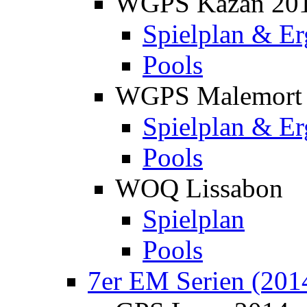
WGPS Kazan 20
Spielplan & Er
Pools
WGPS Malemort
Spielplan & Er
Pools
WOQ Lissabon
Spielplan
Pools
7er EM Serien (201