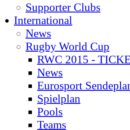
Supporter Clubs
International
News
Rugby World Cup
RWC 2015 - TICK
News
Eurosport Sendepla
Spielplan
Pools
Teams