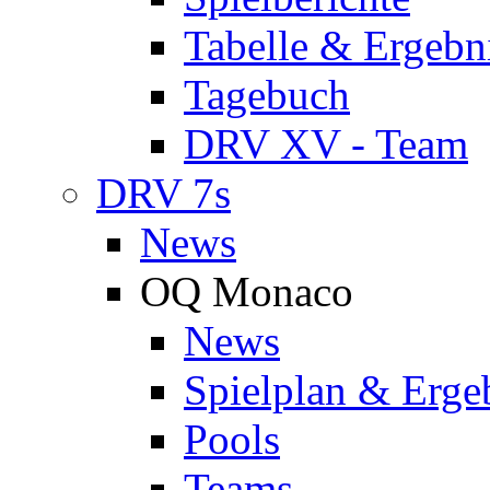
Tabelle & Ergebn
Tagebuch
DRV XV - Team
DRV 7s
News
OQ Monaco
News
Spielplan & Erge
Pools
Teams