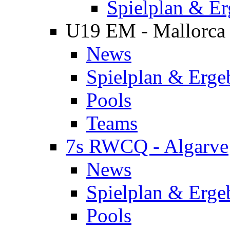
Spielplan & Er
U19 EM - Mallorca
News
Spielplan & Erge
Pools
Teams
7s RWCQ - Algarve
News
Spielplan & Erge
Pools