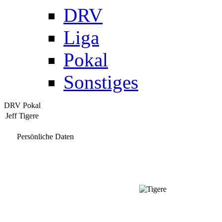
DRV
Liga
Pokal
Sonstiges
DRV Pokal
Jeff Tigere
Persönliche Daten