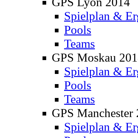
GPS Lyon 2014
Spielplan & Er
Pools
Teams
GPS Moskau 201
Spielplan & Er
Pools
Teams
GPS Manchester 
Spielplan & Er