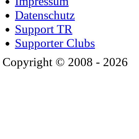
Impressum
Datenschutz
Support TR
Supporter Clubs
Copyright © 2008 - 2026