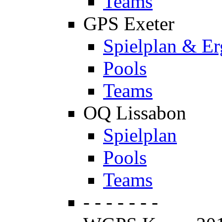
Teams
GPS Exeter
Spielplan & Er
Pools
Teams
OQ Lissabon
Spielplan
Pools
Teams
- - - - - - -