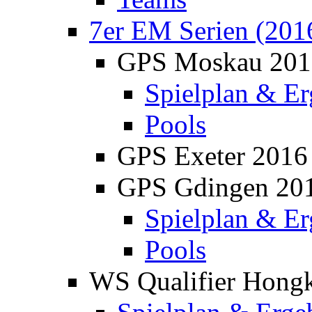
7er EM Serien (201
GPS Moskau 201
Spielplan & Er
Pools
GPS Exeter 2016
GPS Gdingen 20
Spielplan & Er
Pools
WS Qualifier Hong