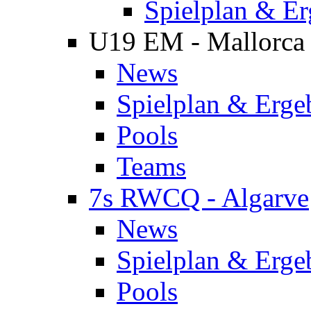
Spielplan & Er
U19 EM - Mallorca
News
Spielplan & Erge
Pools
Teams
7s RWCQ - Algarve
News
Spielplan & Erge
Pools