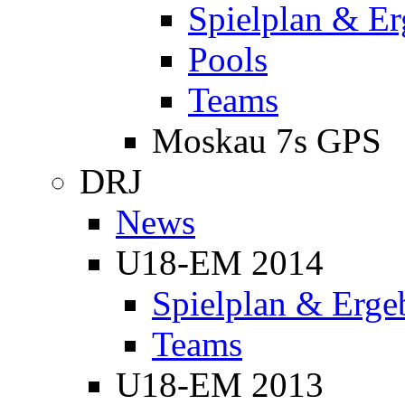
Spielplan & Er
Pools
Teams
Moskau 7s GPS
DRJ
News
U18-EM 2014
Spielplan & Erge
Teams
U18-EM 2013