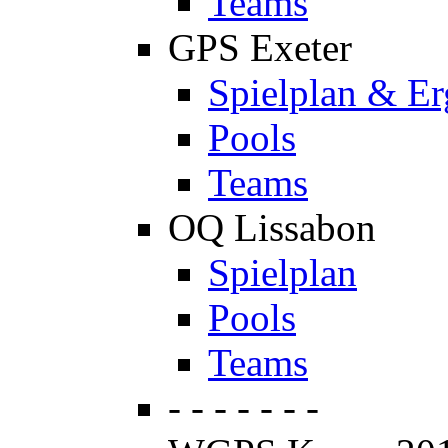
Teams
GPS Exeter
Spielplan & Er
Pools
Teams
OQ Lissabon
Spielplan
Pools
Teams
- - - - - - -