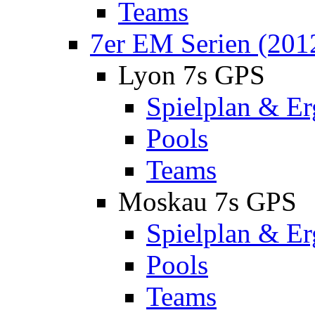
Teams
7er EM Serien (201
Lyon 7s GPS
Spielplan & Er
Pools
Teams
Moskau 7s GPS
Spielplan & Er
Pools
Teams