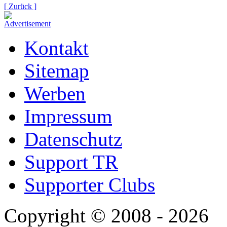
[ Zurück ]
Kontakt
Sitemap
Werben
Impressum
Datenschutz
Support TR
Supporter Clubs
Copyright © 2008 - 2026