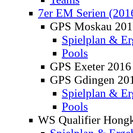
7er EM Serien (201
GPS Moskau 201
Spielplan & Er
Pools
GPS Exeter 2016
GPS Gdingen 20
Spielplan & Er
Pools
WS Qualifier Hong