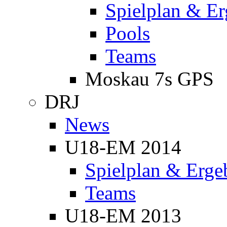
Spielplan & Er
Pools
Teams
Moskau 7s GPS
DRJ
News
U18-EM 2014
Spielplan & Erge
Teams
U18-EM 2013