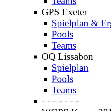
Teams
GPS Exeter
Spielplan & Er
Pools
Teams
OQ Lissabon
Spielplan
Pools
Teams
- - - - - - -