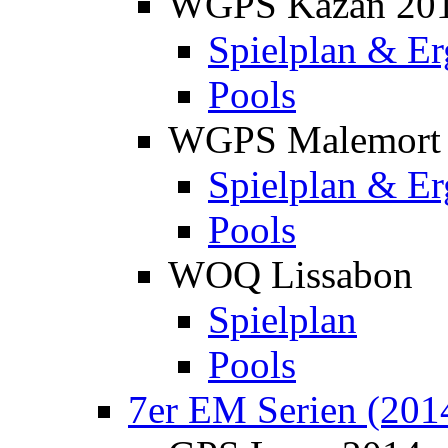
WGPS Kazan 20
Spielplan & Er
Pools
WGPS Malemort
Spielplan & Er
Pools
WOQ Lissabon
Spielplan
Pools
7er EM Serien (201