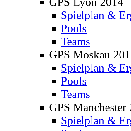
GPS Lyon 2014
Spielplan & Er
Pools
Teams
GPS Moskau 201
Spielplan & Er
Pools
Teams
GPS Manchester 
Spielplan & Er