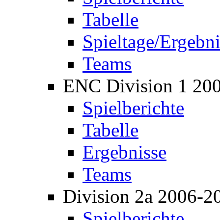
Tabelle
Spieltage/Ergebni
Teams
ENC Division 1 20
Spielberichte
Tabelle
Ergebnisse
Teams
Division 2a 2006-2
Spielberichte