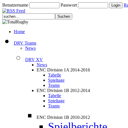
Benutzername
Passwort
Re
Home
DRV Teams
News
DRV XV
News
ENC Division 1A 2014-2016
Tabelle
Spieltage
Teams
ENC Division 1B 2012-2014
Tabelle
Spieltage
Teams
ENC Division 1B 2010-2012
Spielberichte