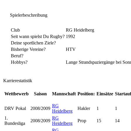
Spielerbeschreibung
Club
RG Heidelberg
Seit wann spielst Du Rugby?
1992
Deine sportlichen Ziele?
Bisherige Vereine?
HTV
Beruf?
Hobbys?
Lange Strandspaziergänge bei Son
Karrierestatistik
Wettbewerb
Saison
Mannschaft
Position:
Einsätze
Startauf
RG
DRV Pokal
2008/2009
Hakler
1
1
Heidelberg
1.
RG
2008/2009
Prop
15
14
Bundesliga
Heidelberg
RG