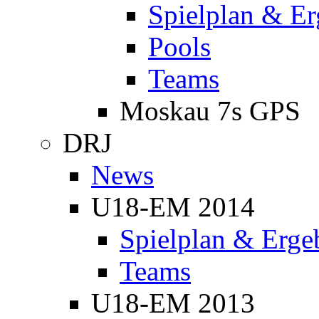
Spielplan & Er
Pools
Teams
Moskau 7s GPS
DRJ
News
U18-EM 2014
Spielplan & Erge
Teams
U18-EM 2013