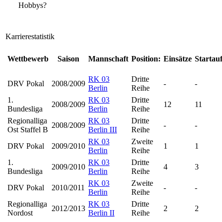
Hobbys?
Karrierestatistik
Wettbewerb
Saison
Mannschaft
Position:
Einsätze
Startauf
RK 03
Dritte
DRV Pokal
2008/2009
-
-
Berlin
Reihe
1.
RK 03
Dritte
2008/2009
12
11
Bundesliga
Berlin
Reihe
Regionalliga
RK 03
Dritte
2008/2009
-
-
Ost Staffel B
Berlin III
Reihe
RK 03
Zweite
DRV Pokal
2009/2010
1
1
Berlin
Reihe
1.
RK 03
Dritte
2009/2010
4
3
Bundesliga
Berlin
Reihe
RK 03
Zweite
DRV Pokal
2010/2011
-
-
Berlin
Reihe
Regionalliga
RK 03
Dritte
2012/2013
2
2
Nordost
Berlin II
Reihe