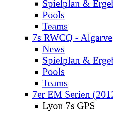
Spielplan & Erge
Pools
Teams
7s RWCQ - Algarve
News
Spielplan & Erge
Pools
Teams
7er EM Serien (201
Lyon 7s GPS