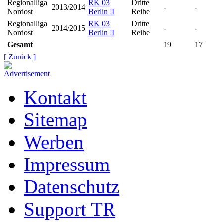
Regionalliga
RK 03
Dritte
2013/2014
-
-
Nordost
Berlin II
Reihe
Regionalliga
RK 03
Dritte
2014/2015
-
-
Nordost
Berlin II
Reihe
Gesamt
19
17
[ Zurück ]
Kontakt
Sitemap
Werben
Impressum
Datenschutz
Support TR