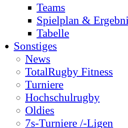
Teams
Spielplan & Ergebni
Tabelle
Sonstiges
News
TotalRugby Fitness
Turniere
Hochschulrugby
Oldies
7s-Turniere /-Ligen