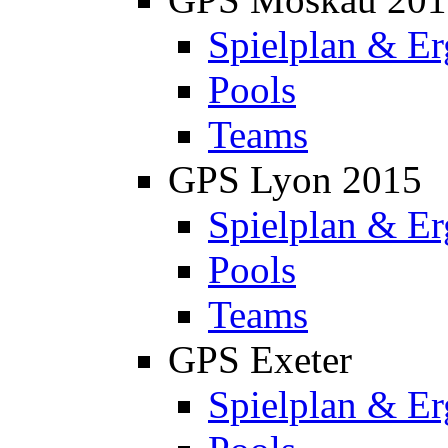
Spielplan & Er
Pools
Teams
GPS Lyon 2015
Spielplan & Er
Pools
Teams
GPS Exeter
Spielplan & Er