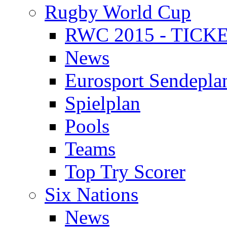
Rugby World Cup
RWC 2015 - TICK
News
Eurosport Sendepla
Spielplan
Pools
Teams
Top Try Scorer
Six Nations
News