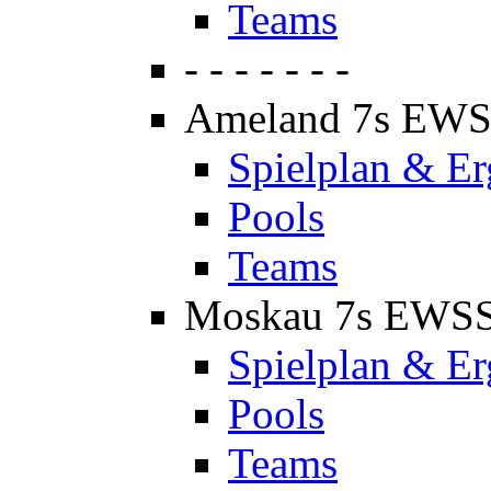
Teams
- - - - - - -
Ameland 7s EW
Spielplan & Er
Pools
Teams
Moskau 7s EWS
Spielplan & Er
Pools
Teams