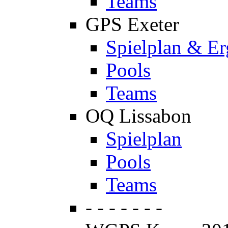
Teams
GPS Exeter
Spielplan & Er
Pools
Teams
OQ Lissabon
Spielplan
Pools
Teams
- - - - - - -