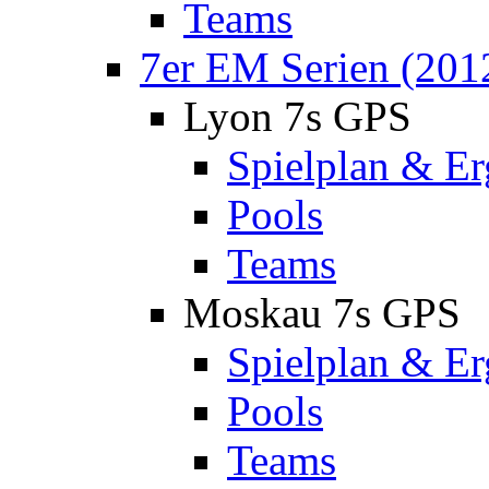
Teams
7er EM Serien (201
Lyon 7s GPS
Spielplan & Er
Pools
Teams
Moskau 7s GPS
Spielplan & Er
Pools
Teams