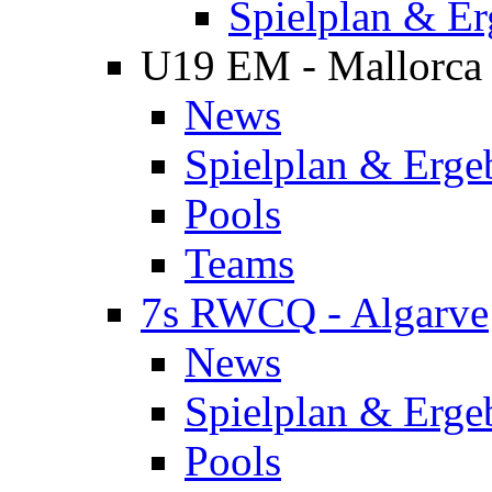
Spielplan & Er
U19 EM - Mallorca
News
Spielplan & Erge
Pools
Teams
7s RWCQ - Algarve
News
Spielplan & Erge
Pools