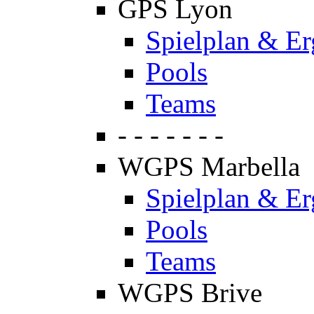
GPS Lyon
Spielplan & Er
Pools
Teams
- - - - - - -
WGPS Marbella
Spielplan & Er
Pools
Teams
WGPS Brive