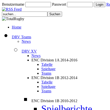
Benutzername
Passwort
Re
Home
DRV Teams
News
DRV XV
News
ENC Division 1A 2014-2016
Tabelle
Spieltage
Teams
ENC Division 1B 2012-2014
Tabelle
Spieltage
Teams
ENC Division 1B 2010-2012
Spielberichte