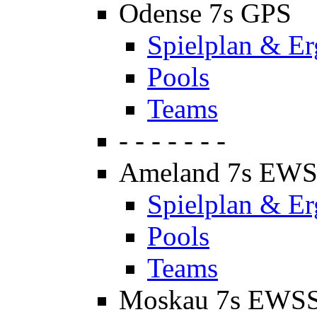
Odense 7s GPS
Spielplan & Er
Pools
Teams
- - - - - - -
Ameland 7s EW
Spielplan & Er
Pools
Teams
Moskau 7s EWS