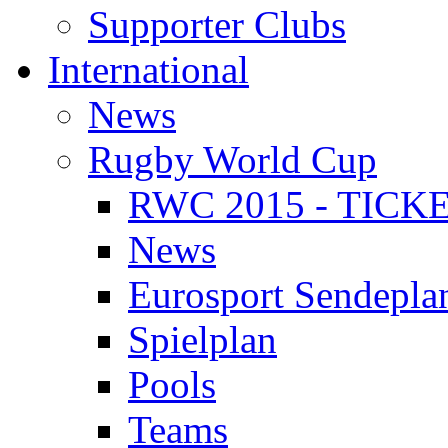
Supporter Clubs
International
News
Rugby World Cup
RWC 2015 - TICK
News
Eurosport Sendepla
Spielplan
Pools
Teams