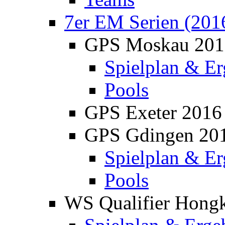
7er EM Serien (201
GPS Moskau 201
Spielplan & Er
Pools
GPS Exeter 2016
GPS Gdingen 20
Spielplan & Er
Pools
WS Qualifier Hong