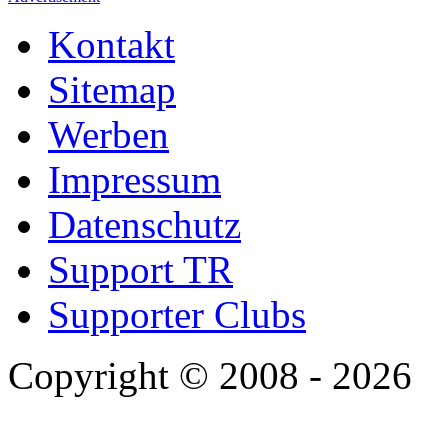
Kontakt
Sitemap
Werben
Impressum
Datenschutz
Support TR
Supporter Clubs
Copyright © 2008 - 2026