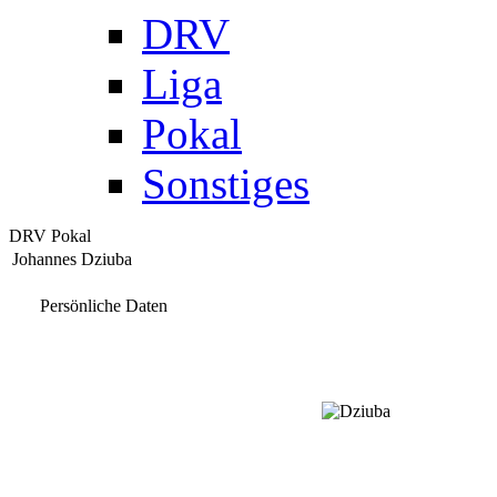
DRV
Liga
Pokal
Sonstiges
DRV Pokal
Johannes Dziuba
Persönliche Daten