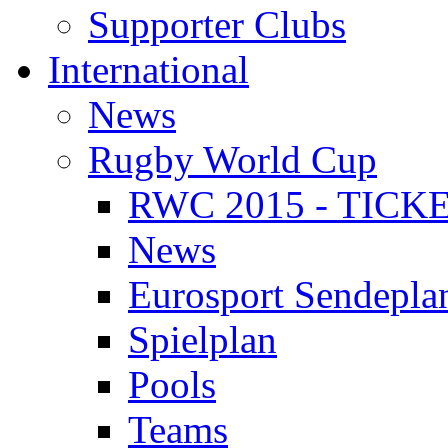
Supporter Clubs
International
News
Rugby World Cup
RWC 2015 - TICK
News
Eurosport Sendepla
Spielplan
Pools
Teams