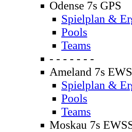
Odense 7s GPS
Spielplan & Er
Pools
Teams
- - - - - - -
Ameland 7s EW
Spielplan & Er
Pools
Teams
Moskau 7s EWS