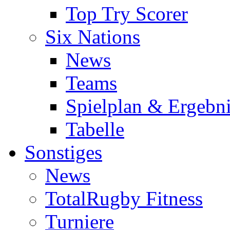
Top Try Scorer
Six Nations
News
Teams
Spielplan & Ergebni
Tabelle
Sonstiges
News
TotalRugby Fitness
Turniere