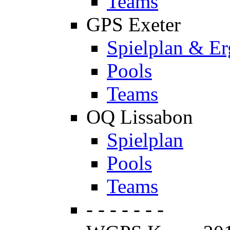
Teams
GPS Exeter
Spielplan & Er
Pools
Teams
OQ Lissabon
Spielplan
Pools
Teams
- - - - - - -