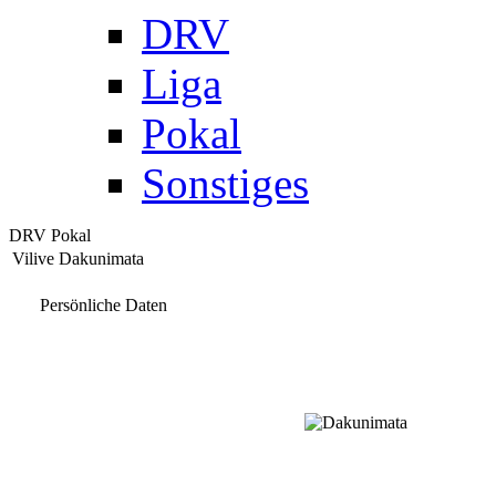
DRV
Liga
Pokal
Sonstiges
DRV Pokal
Vilive Dakunimata
Persönliche Daten