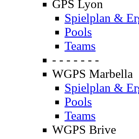
GPS Lyon
Spielplan & Er
Pools
Teams
- - - - - - -
WGPS Marbella
Spielplan & Er
Pools
Teams
WGPS Brive