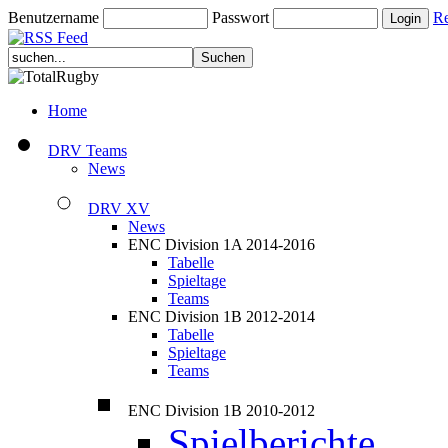
Benutzername
Passwort
Re
Home
DRV Teams
News
DRV XV
News
ENC Division 1A 2014-2016
Tabelle
Spieltage
Teams
ENC Division 1B 2012-2014
Tabelle
Spieltage
Teams
ENC Division 1B 2010-2012
Spielberichte