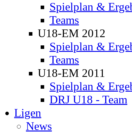
Spielplan & Erge
Teams
U18-EM 2012
Spielplan & Erge
Teams
U18-EM 2011
Spielplan & Erge
DRJ U18 - Team
Ligen
News