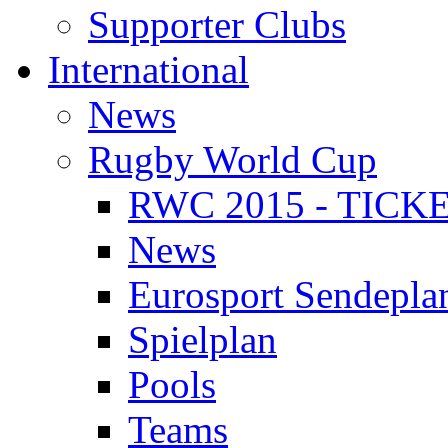
Supporter Clubs
International
News
Rugby World Cup
RWC 2015 - TICK
News
Eurosport Sendepla
Spielplan
Pools
Teams