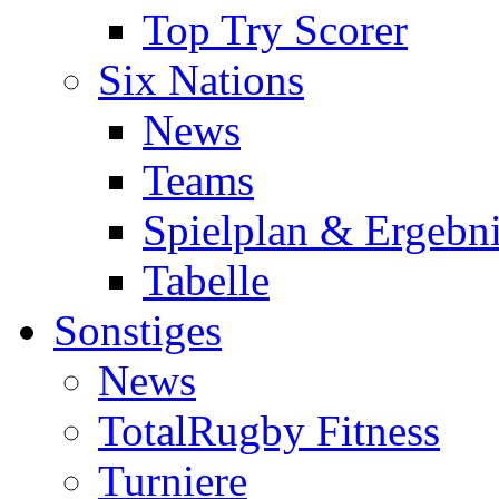
Top Try Scorer
Six Nations
News
Teams
Spielplan & Ergebni
Tabelle
Sonstiges
News
TotalRugby Fitness
Turniere