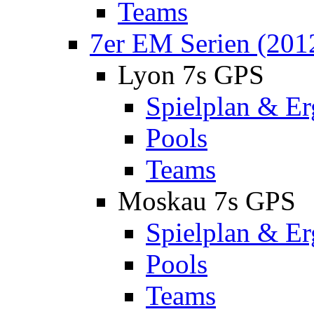
Teams
7er EM Serien (201
Lyon 7s GPS
Spielplan & Er
Pools
Teams
Moskau 7s GPS
Spielplan & Er
Pools
Teams