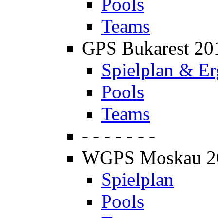
Pools
Teams
GPS Bukarest 20
Spielplan & Er
Pools
Teams
- - - - - - -
WGPS Moskau 2
Spielplan
Pools