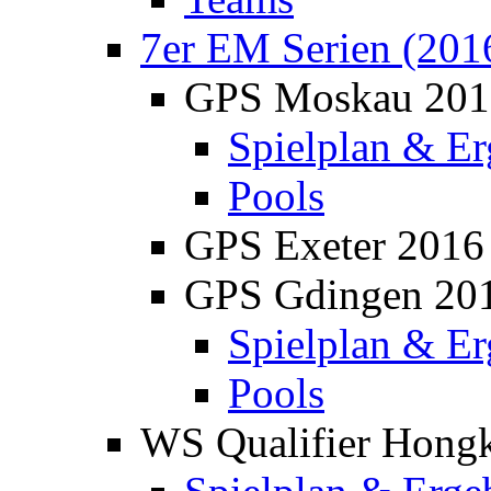
7er EM Serien (201
GPS Moskau 201
Spielplan & Er
Pools
GPS Exeter 2016
GPS Gdingen 20
Spielplan & Er
Pools
WS Qualifier Hong