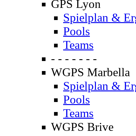
GPS Lyon
Spielplan & Er
Pools
Teams
- - - - - - -
WGPS Marbella
Spielplan & Er
Pools
Teams
WGPS Brive