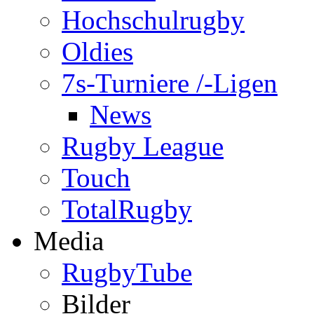
Hochschulrugby
Oldies
7s-Turniere /-Ligen
News
Rugby League
Touch
TotalRugby
Media
RugbyTube
Bilder