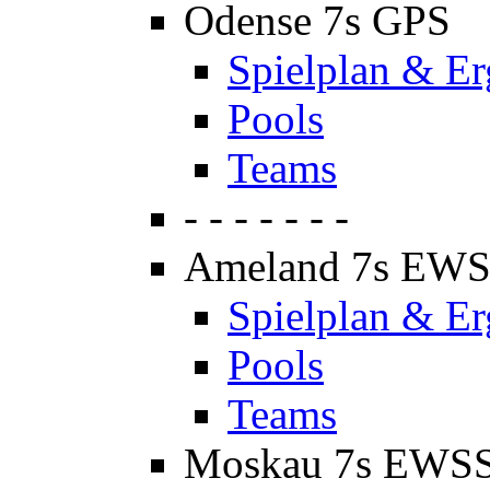
Odense 7s GPS
Spielplan & Er
Pools
Teams
- - - - - - -
Ameland 7s EW
Spielplan & Er
Pools
Teams
Moskau 7s EWS