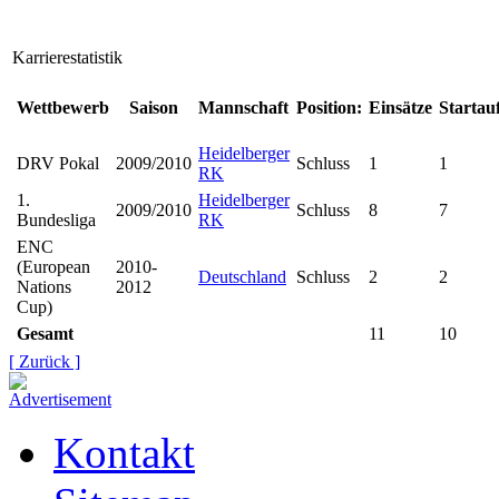
Karrierestatistik
Wettbewerb
Saison
Mannschaft
Position:
Einsätze
Startauf
Heidelberger
DRV Pokal
2009/2010
Schluss
1
1
RK
1.
Heidelberger
2009/2010
Schluss
8
7
Bundesliga
RK
ENC
(European
2010-
Deutschland
Schluss
2
2
Nations
2012
Cup)
Gesamt
11
10
[ Zurück ]
Kontakt