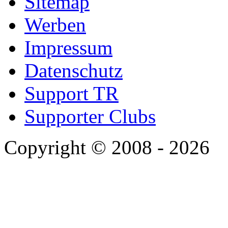
Sitemap
Werben
Impressum
Datenschutz
Support TR
Supporter Clubs
Copyright © 2008 - 2026