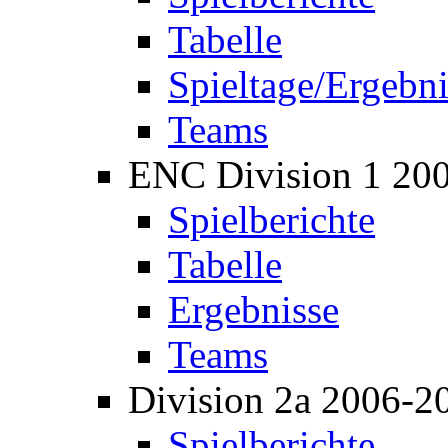
Tabelle
Spieltage/Ergebni
Teams
ENC Division 1 20
Spielberichte
Tabelle
Ergebnisse
Teams
Division 2a 2006-2
Spielberichte