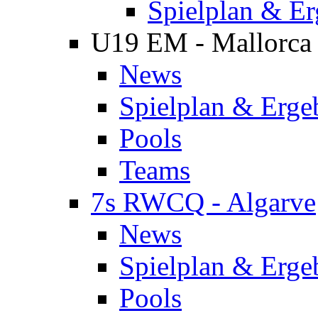
Spielplan & Er
U19 EM - Mallorca
News
Spielplan & Erge
Pools
Teams
7s RWCQ - Algarve
News
Spielplan & Erge
Pools