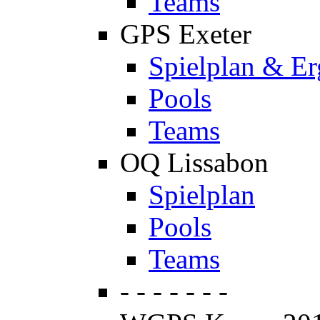
Teams
GPS Exeter
Spielplan & Er
Pools
Teams
OQ Lissabon
Spielplan
Pools
Teams
- - - - - - -