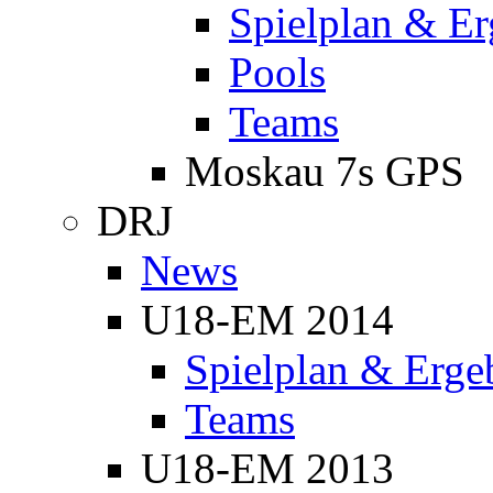
Spielplan & Er
Pools
Teams
Moskau 7s GPS
DRJ
News
U18-EM 2014
Spielplan & Erge
Teams
U18-EM 2013