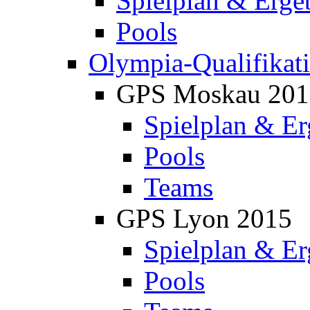
Spielplan & Erge
Pools
Olympia-Qualifikat
GPS Moskau 201
Spielplan & Er
Pools
Teams
GPS Lyon 2015
Spielplan & Er
Pools