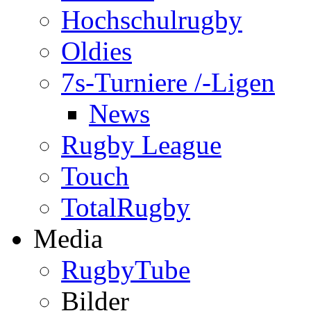
Hochschulrugby
Oldies
7s-Turniere /-Ligen
News
Rugby League
Touch
TotalRugby
Media
RugbyTube
Bilder