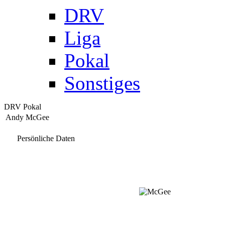
DRV
Liga
Pokal
Sonstiges
DRV Pokal
Andy McGee
Persönliche Daten