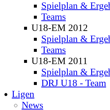
Spielplan & Erge
Teams
U18-EM 2012
Spielplan & Erge
Teams
U18-EM 2011
Spielplan & Erge
DRJ U18 - Team
Ligen
News