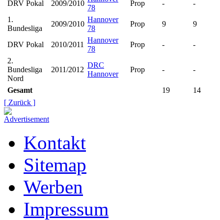
DRV Pokal
2009/2010
Prop
-
-
78
1.
Hannover
2009/2010
Prop
9
9
Bundesliga
78
Hannover
DRV Pokal
2010/2011
Prop
-
-
78
2.
DRC
Bundesliga
2011/2012
Prop
-
-
Hannover
Nord
Gesamt
19
14
[ Zurück ]
Kontakt
Sitemap
Werben
Impressum