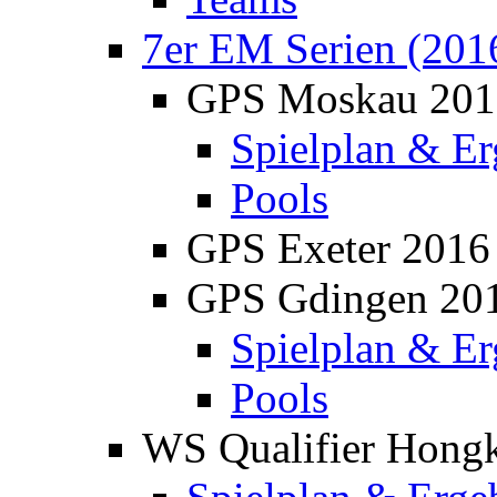
7er EM Serien (201
GPS Moskau 201
Spielplan & Er
Pools
GPS Exeter 2016
GPS Gdingen 20
Spielplan & Er
Pools
WS Qualifier Hong