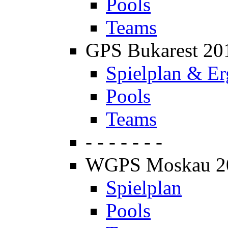
Pools
Teams
GPS Bukarest 20
Spielplan & Er
Pools
Teams
- - - - - - -
WGPS Moskau 2
Spielplan
Pools