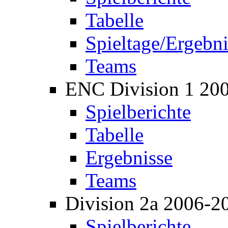
Tabelle
Spieltage/Ergebni
Teams
ENC Division 1 20
Spielberichte
Tabelle
Ergebnisse
Teams
Division 2a 2006-2
Spielberichte