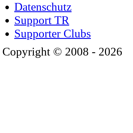
Datenschutz
Support TR
Supporter Clubs
Copyright © 2008 - 2026