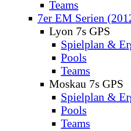
Teams
7er EM Serien (201
Lyon 7s GPS
Spielplan & Er
Pools
Teams
Moskau 7s GPS
Spielplan & Er
Pools
Teams