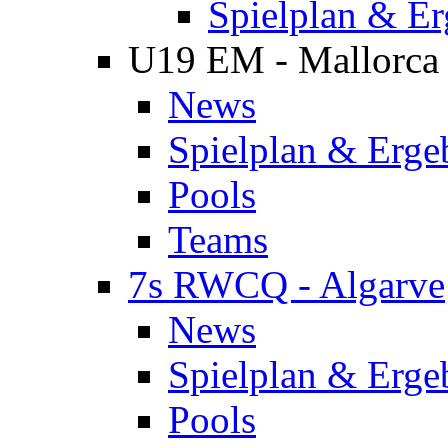
Spielplan & Er
U19 EM - Mallorca
News
Spielplan & Erge
Pools
Teams
7s RWCQ - Algarve
News
Spielplan & Erge
Pools