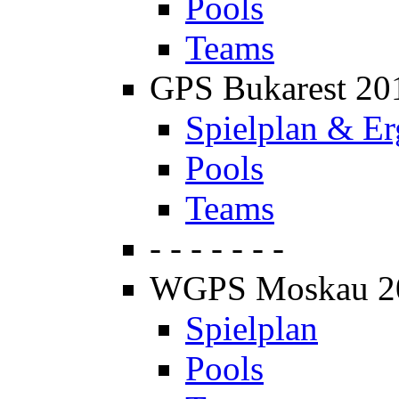
Pools
Teams
GPS Bukarest 20
Spielplan & Er
Pools
Teams
- - - - - - -
WGPS Moskau 2
Spielplan
Pools