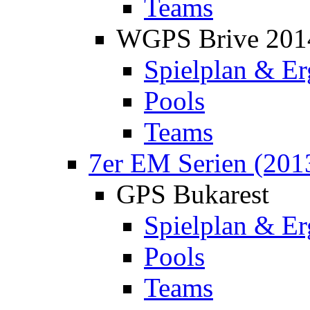
Teams
WGPS Brive 201
Spielplan & Er
Pools
Teams
7er EM Serien (201
GPS Bukarest
Spielplan & Er
Pools
Teams