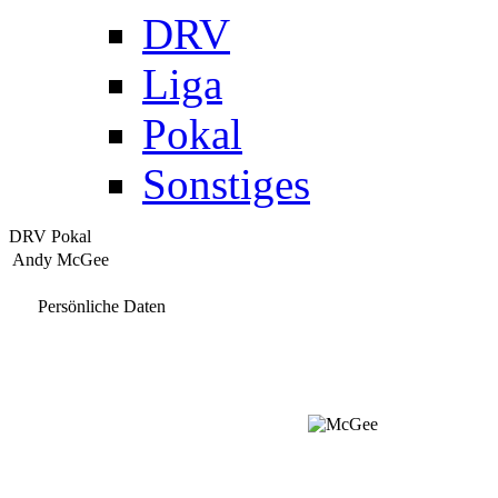
DRV
Liga
Pokal
Sonstiges
DRV Pokal
Andy McGee
Persönliche Daten