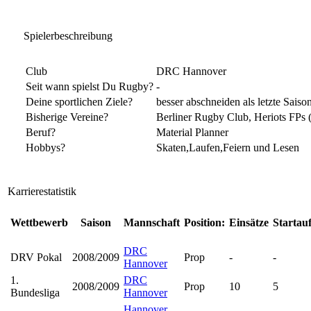
Spielerbeschreibung
Club
DRC Hannover
Seit wann spielst Du Rugby?
-
Deine sportlichen Ziele?
besser abschneiden als letzte Saiso
Bisherige Vereine?
Berliner Rugby Club, Heriots FPs 
Beruf?
Material Planner
Hobbys?
Skaten,Laufen,Feiern und Lesen
Karrierestatistik
Wettbewerb
Saison
Mannschaft
Position:
Einsätze
Startauf
DRC
DRV Pokal
2008/2009
Prop
-
-
Hannover
1.
DRC
2008/2009
Prop
10
5
Bundesliga
Hannover
Hannover