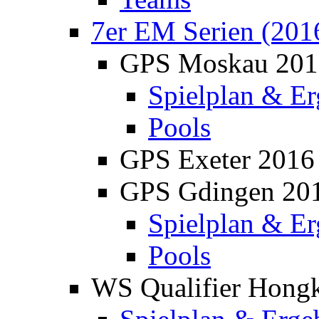
7er EM Serien (201
GPS Moskau 201
Spielplan & Er
Pools
GPS Exeter 2016
GPS Gdingen 20
Spielplan & Er
Pools
WS Qualifier Hong