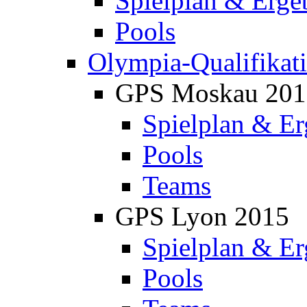
Spielplan & Erge
Pools
Olympia-Qualifikat
GPS Moskau 201
Spielplan & Er
Pools
Teams
GPS Lyon 2015
Spielplan & Er
Pools