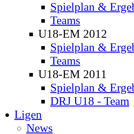
Spielplan & Erge
Teams
U18-EM 2012
Spielplan & Erge
Teams
U18-EM 2011
Spielplan & Erge
DRJ U18 - Team
Ligen
News