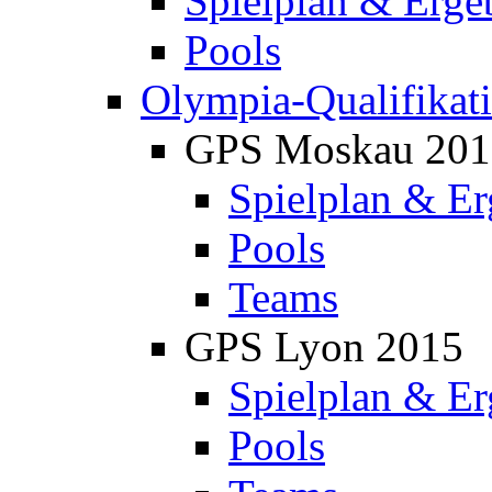
Spielplan & Erge
Pools
Olympia-Qualifikat
GPS Moskau 201
Spielplan & Er
Pools
Teams
GPS Lyon 2015
Spielplan & Er
Pools