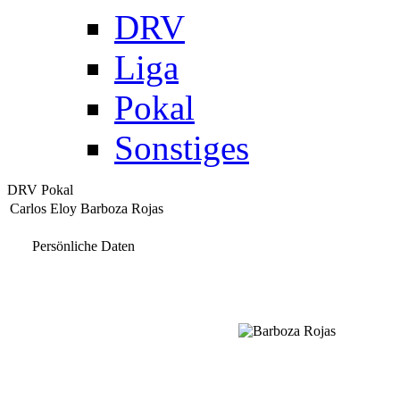
DRV
Liga
Pokal
Sonstiges
DRV Pokal
Carlos Eloy Barboza Rojas
Persönliche Daten