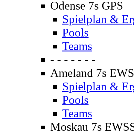
Odense 7s GPS
Spielplan & Er
Pools
Teams
- - - - - - -
Ameland 7s EW
Spielplan & Er
Pools
Teams
Moskau 7s EWS