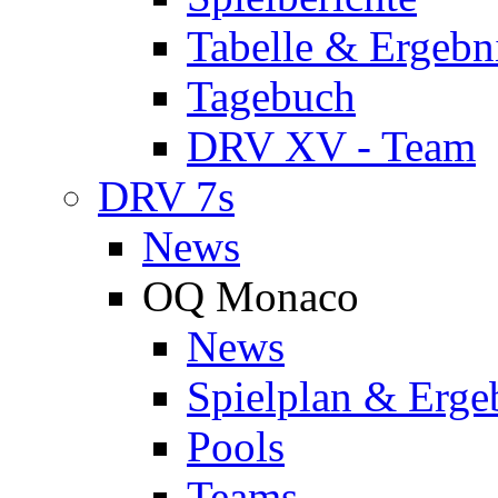
Tabelle & Ergebn
Tagebuch
DRV XV - Team
DRV 7s
News
OQ Monaco
News
Spielplan & Erge
Pools
Teams