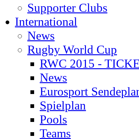
Supporter Clubs
International
News
Rugby World Cup
RWC 2015 - TICK
News
Eurosport Sendepla
Spielplan
Pools
Teams