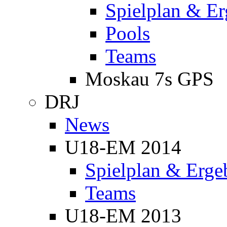
Spielplan & Er
Pools
Teams
Moskau 7s GPS
DRJ
News
U18-EM 2014
Spielplan & Erge
Teams
U18-EM 2013