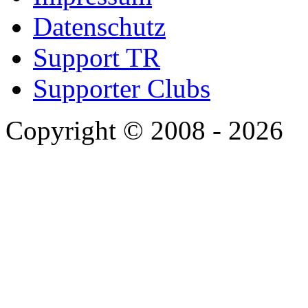
Datenschutz
Support TR
Supporter Clubs
Copyright © 2008 - 2026