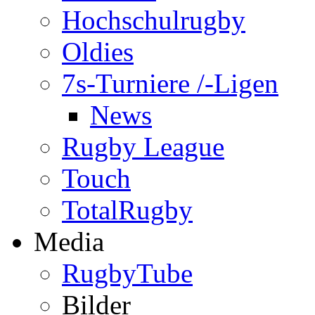
Hochschulrugby
Oldies
7s-Turniere /-Ligen
News
Rugby League
Touch
TotalRugby
Media
RugbyTube
Bilder