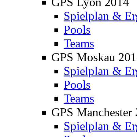
GPS Lyon 2014
Spielplan & Er
Pools
Teams
GPS Moskau 201
Spielplan & Er
Pools
Teams
GPS Manchester 
Spielplan & Er