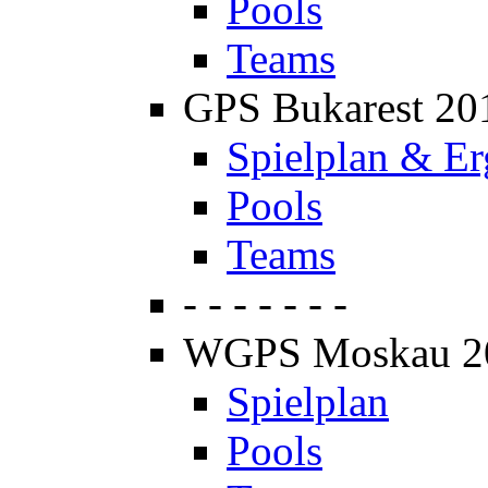
Pools
Teams
GPS Bukarest 20
Spielplan & Er
Pools
Teams
- - - - - - -
WGPS Moskau 2
Spielplan
Pools