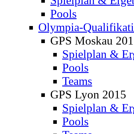
Spielplan & Erge
Pools
Olympia-Qualifikat
GPS Moskau 201
Spielplan & Er
Pools
Teams
GPS Lyon 2015
Spielplan & Er
Pools