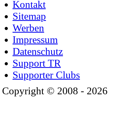
Kontakt
Sitemap
Werben
Impressum
Datenschutz
Support TR
Supporter Clubs
Copyright © 2008 - 2026