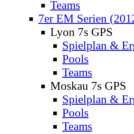
Teams
7er EM Serien (201
Lyon 7s GPS
Spielplan & Er
Pools
Teams
Moskau 7s GPS
Spielplan & Er
Pools
Teams