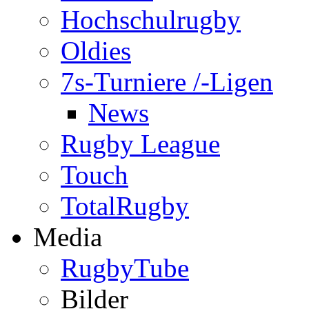
Hochschulrugby
Oldies
7s-Turniere /-Ligen
News
Rugby League
Touch
TotalRugby
Media
RugbyTube
Bilder