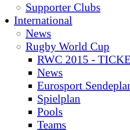
Supporter Clubs
International
News
Rugby World Cup
RWC 2015 - TICK
News
Eurosport Sendepla
Spielplan
Pools
Teams