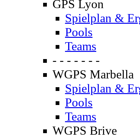
GPS Lyon
Spielplan & Er
Pools
Teams
- - - - - - -
WGPS Marbella
Spielplan & Er
Pools
Teams
WGPS Brive