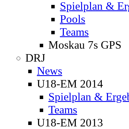
Spielplan & Er
Pools
Teams
Moskau 7s GPS
DRJ
News
U18-EM 2014
Spielplan & Erge
Teams
U18-EM 2013