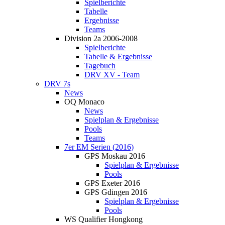
Spielberichte
Tabelle
Ergebnisse
Teams
Division 2a 2006-2008
Spielberichte
Tabelle & Ergebnisse
Tagebuch
DRV XV - Team
DRV 7s
News
OQ Monaco
News
Spielplan & Ergebnisse
Pools
Teams
7er EM Serien (2016)
GPS Moskau 2016
Spielplan & Ergebnisse
Pools
GPS Exeter 2016
GPS Gdingen 2016
Spielplan & Ergebnisse
Pools
WS Qualifier Hongkong