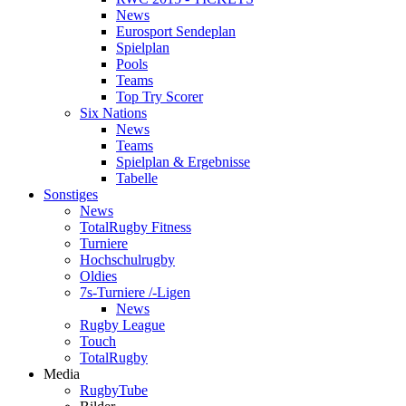
News
Eurosport Sendeplan
Spielplan
Pools
Teams
Top Try Scorer
Six Nations
News
Teams
Spielplan & Ergebnisse
Tabelle
Sonstiges
News
TotalRugby Fitness
Turniere
Hochschulrugby
Oldies
7s-Turniere /-Ligen
News
Rugby League
Touch
TotalRugby
Media
RugbyTube