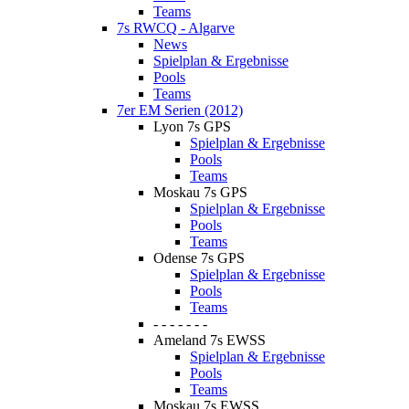
Teams
7s RWCQ - Algarve
News
Spielplan & Ergebnisse
Pools
Teams
7er EM Serien (2012)
Lyon 7s GPS
Spielplan & Ergebnisse
Pools
Teams
Moskau 7s GPS
Spielplan & Ergebnisse
Pools
Teams
Odense 7s GPS
Spielplan & Ergebnisse
Pools
Teams
- - - - - - -
Ameland 7s EWSS
Spielplan & Ergebnisse
Pools
Teams
Moskau 7s EWSS