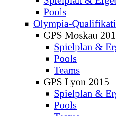
Spielplan & Erge
Pools
Olympia-Qualifikat
GPS Moskau 201
Spielplan & Er
Pools
Teams
GPS Lyon 2015
Spielplan & Er
Pools