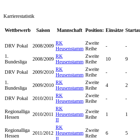
Karrierestatistik
Wettbewerb
Saison
Mannschaft
Position:
Einsätze
Starta
RK
Zweite
DRV Pokal
2008/2009
-
-
Heusenstamm
Reihe
1.
RK
Zweite
2008/2009
10
9
Bundesliga
Heusenstamm
Reihe
RK
Zweite
DRV Pokal
2009/2010
-
-
Heusenstamm
Reihe
1.
RK
Zweite
2009/2010
4
2
Bundesliga
Heusenstamm
Reihe
RK
Zweite
DRV Pokal
2010/2011
-
-
Heusenstamm
Reihe
RK
Regionalliga
Zweite
2010/2011
Heusenstamm
1
1
Hessen
Reihe
II
RK
Regionalliga
Zweite
2011/2012
Heusenstamm
6
5
Hessen
Reihe
II