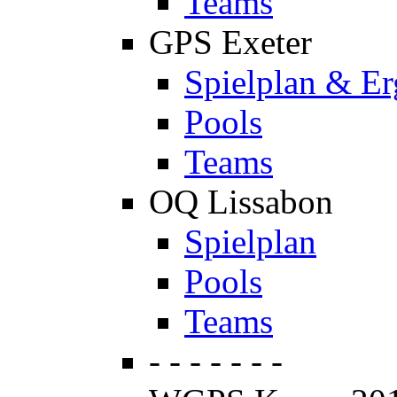
Teams
GPS Exeter
Spielplan & Er
Pools
Teams
OQ Lissabon
Spielplan
Pools
Teams
- - - - - - -