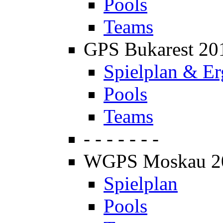
Pools
Teams
GPS Bukarest 20
Spielplan & Er
Pools
Teams
- - - - - - -
WGPS Moskau 2
Spielplan
Pools