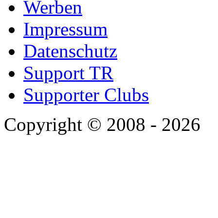
Werben
Impressum
Datenschutz
Support TR
Supporter Clubs
Copyright © 2008 - 2026