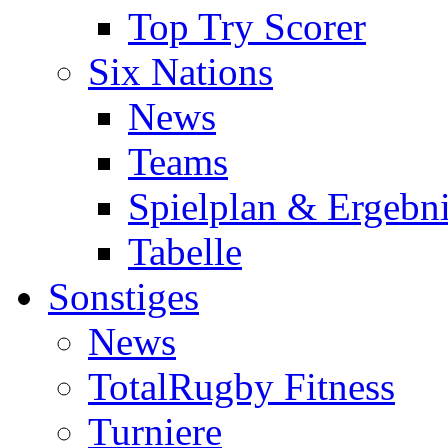
Top Try Scorer
Six Nations
News
Teams
Spielplan & Ergebni
Tabelle
Sonstiges
News
TotalRugby Fitness
Turniere