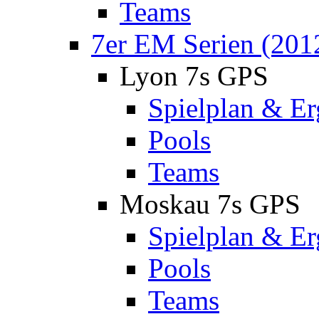
Teams
7er EM Serien (201
Lyon 7s GPS
Spielplan & Er
Pools
Teams
Moskau 7s GPS
Spielplan & Er
Pools
Teams