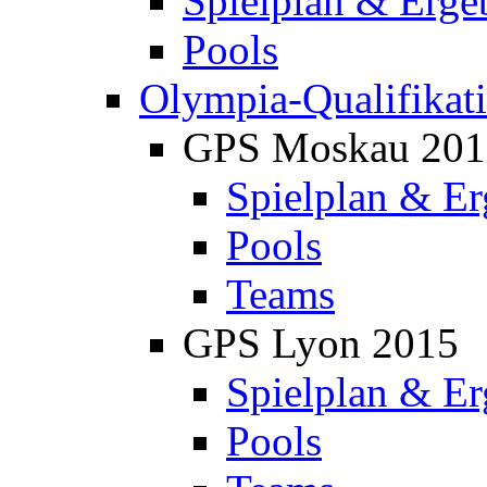
Spielplan & Erge
Pools
Olympia-Qualifikat
GPS Moskau 201
Spielplan & Er
Pools
Teams
GPS Lyon 2015
Spielplan & Er
Pools