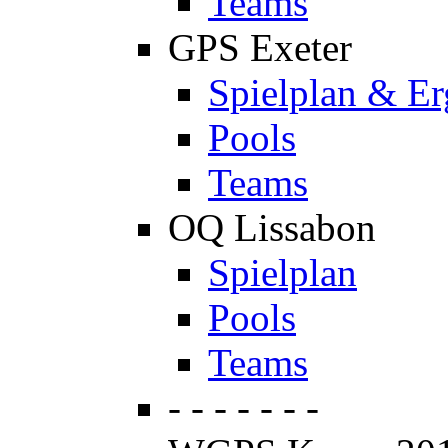
Teams
GPS Exeter
Spielplan & Er
Pools
Teams
OQ Lissabon
Spielplan
Pools
Teams
- - - - - - -