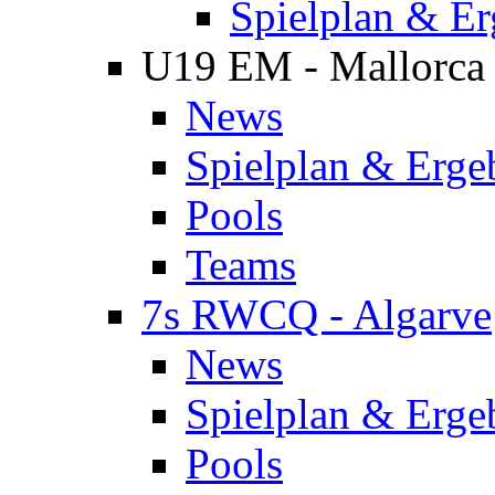
Spielplan & Er
U19 EM - Mallorca
News
Spielplan & Erge
Pools
Teams
7s RWCQ - Algarve
News
Spielplan & Erge
Pools