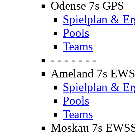
Odense 7s GPS
Spielplan & Er
Pools
Teams
- - - - - - -
Ameland 7s EW
Spielplan & Er
Pools
Teams
Moskau 7s EWS