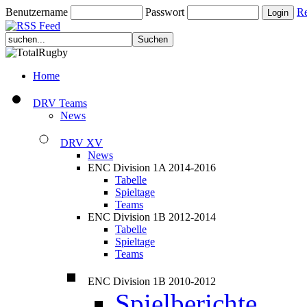
Benutzername
Passwort
Re
Home
DRV Teams
News
DRV XV
News
ENC Division 1A 2014-2016
Tabelle
Spieltage
Teams
ENC Division 1B 2012-2014
Tabelle
Spieltage
Teams
ENC Division 1B 2010-2012
Spielberichte