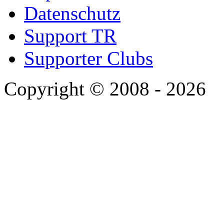
Datenschutz
Support TR
Supporter Clubs
Copyright © 2008 - 2026