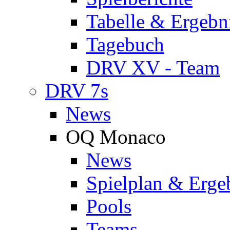
Tabelle & Ergebn
Tagebuch
DRV XV - Team
DRV 7s
News
OQ Monaco
News
Spielplan & Erge
Pools
Teams