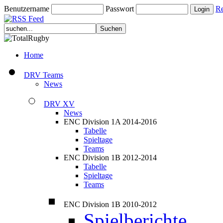
Benutzername
Passwort
Re
Home
DRV Teams
News
DRV XV
News
ENC Division 1A 2014-2016
Tabelle
Spieltage
Teams
ENC Division 1B 2012-2014
Tabelle
Spieltage
Teams
ENC Division 1B 2010-2012
Spielberichte