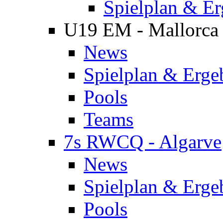
Spielplan & Er
U19 EM - Mallorca
News
Spielplan & Erge
Pools
Teams
7s RWCQ - Algarve
News
Spielplan & Erge
Pools