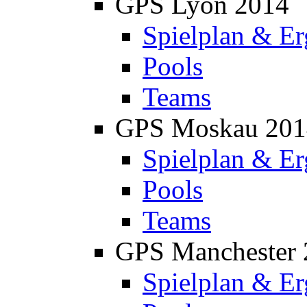
GPS Lyon 2014
Spielplan & Er
Pools
Teams
GPS Moskau 201
Spielplan & Er
Pools
Teams
GPS Manchester 
Spielplan & Er