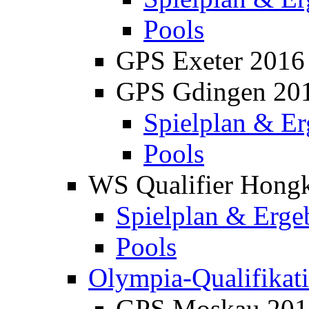
Pools
GPS Exeter 2016
GPS Gdingen 20
Spielplan & Er
Pools
WS Qualifier Hong
Spielplan & Erge
Pools
Olympia-Qualifikat
GPS Moskau 201