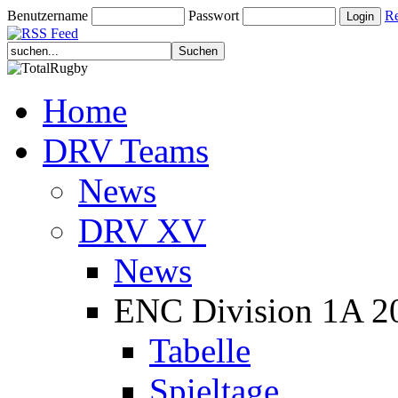
Benutzername
Passwort
Re
Home
DRV Teams
News
DRV XV
News
ENC Division 1A 2
Tabelle
Spieltage