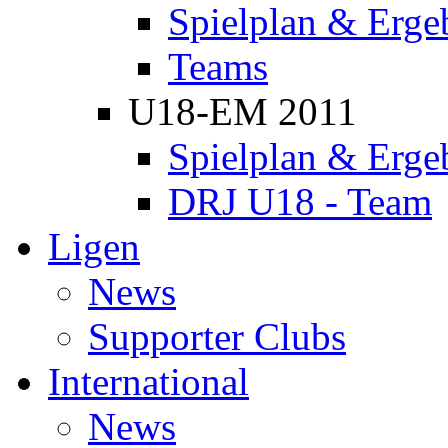
Spielplan & Erge
Teams
U18-EM 2011
Spielplan & Erge
DRJ U18 - Team
Ligen
News
Supporter Clubs
International
News