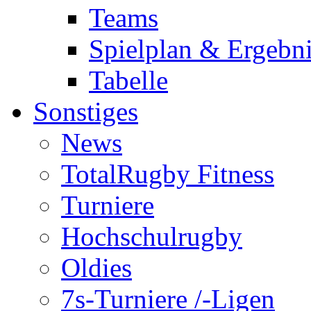
Teams
Spielplan & Ergebni
Tabelle
Sonstiges
News
TotalRugby Fitness
Turniere
Hochschulrugby
Oldies
7s-Turniere /-Ligen