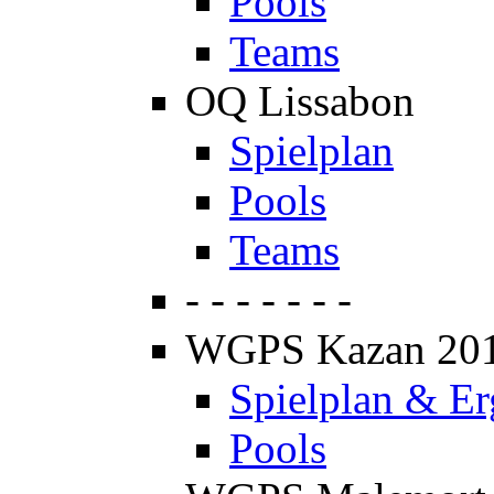
Pools
Teams
OQ Lissabon
Spielplan
Pools
Teams
- - - - - - -
WGPS Kazan 20
Spielplan & Er
Pools