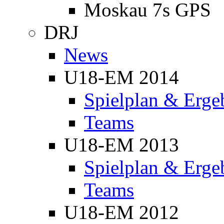
Moskau 7s GPS
DRJ
News
U18-EM 2014
Spielplan & Erge
Teams
U18-EM 2013
Spielplan & Erge
Teams
U18-EM 2012