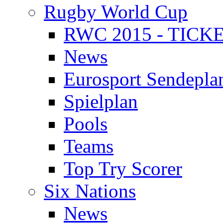
Rugby World Cup
RWC 2015 - TICK
News
Eurosport Sendepla
Spielplan
Pools
Teams
Top Try Scorer
Six Nations
News