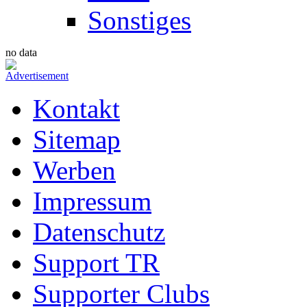
Sonstiges
no data
Kontakt
Sitemap
Werben
Impressum
Datenschutz
Support TR
Supporter Clubs