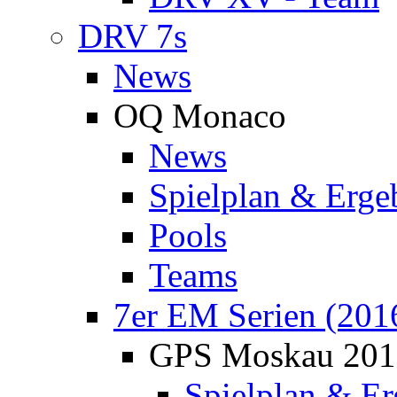
DRV 7s
News
OQ Monaco
News
Spielplan & Erge
Pools
Teams
7er EM Serien (201
GPS Moskau 201
Spielplan & Er