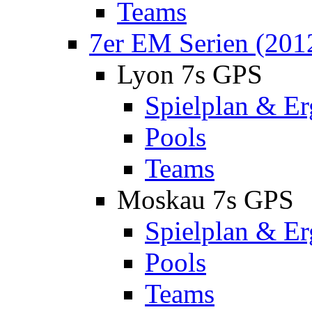
Teams
7er EM Serien (201
Lyon 7s GPS
Spielplan & Er
Pools
Teams
Moskau 7s GPS
Spielplan & Er
Pools
Teams