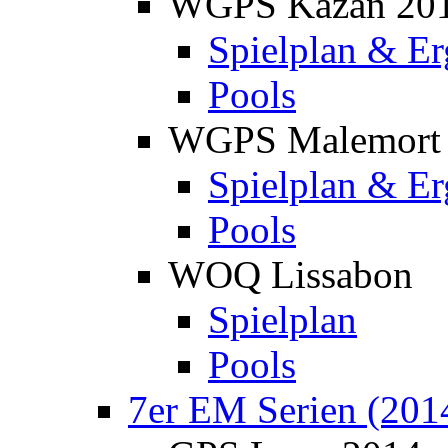
WGPS Kazan 20
Spielplan & Er
Pools
WGPS Malemort
Spielplan & Er
Pools
WOQ Lissabon
Spielplan
Pools
7er EM Serien (201