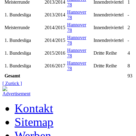
Meisterrunde
2013/2014
Innendreiviertel
1
78
Hannover
1. Bundesliga
2013/2014
Innendreiviertel
-
78
Hannover
Meisterrunde
2014/2015
Innendreiviertel
2
78
Hannover
1. Bundesliga
2014/2015
Innendreiviertel
-
78
Hannover
1. Bundesliga
2015/2016
Dritte Reihe
4
78
Hannover
1. Bundesliga
2016/2017
Dritte Reihe
8
78
Gesamt
93
[ Zurück ]
Kontakt
Sitemap
Werben