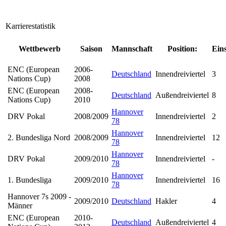
Karrierestatistik
Wettbewerb
Saison
Mannschaft
Position:
Ein
ENC (European
2006-
Deutschland
Innendreiviertel
3
Nations Cup)
2008
ENC (European
2008-
Deutschland
Außendreiviertel
8
Nations Cup)
2010
Hannover
DRV Pokal
2008/2009
Innendreiviertel
2
78
Hannover
2. Bundesliga Nord
2008/2009
Innendreiviertel
12
78
Hannover
DRV Pokal
2009/2010
Innendreiviertel
-
78
Hannover
1. Bundesliga
2009/2010
Innendreiviertel
16
78
Hannover 7s 2009 -
2009/2010
Deutschland
Hakler
4
Männer
ENC (European
2010-
Deutschland
Außendreiviertel
4