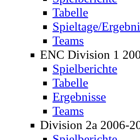
Tabelle
Spieltage/Ergebni
Teams
ENC Division 1 20
Spielberichte
Tabelle
Ergebnisse
Teams
Division 2a 2006-2
Spielberichte