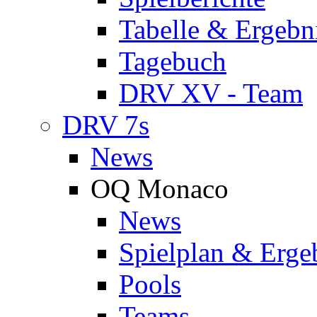
Tabelle & Ergebn
Tagebuch
DRV XV - Team
DRV 7s
News
OQ Monaco
News
Spielplan & Erge
Pools
Teams