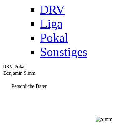
DRV
Liga
Pokal
Sonstiges
DRV Pokal
Benjamin Simm
Persönliche Daten