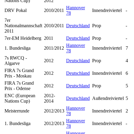
Nations Cup)
2012
Hannover
DRV Pokal
2010/2011
Innendreiviertel
-
78
7er
Nationalmannschaft
2010/2011
Deutschland
Prop
-
2011
7er-EM Heidelberg
2011
Deutschland
Prop
-
Hannover
1. Bundesliga
2011/2012
Innendreiviertel
7
78
7s RWCQ -
2012
Deutschland
Prop
4
Algarve
FIRA 7s Grand
2012
Deutschland
Innendreiviertel
6
Prix - Moskau
FIRA 7s Grand
2012
Deutschland
Prop
5
Prix - Odense
ENC (European
2012-
Deutschland
Außendreiviertel
5
Nations Cup)
2014
Hannover
Meisterrunde
2012/2013
Innendreiviertel
2
78
Hannover
1. Bundesliga
2012/2013
Innendreiviertel
-
78
Hannover