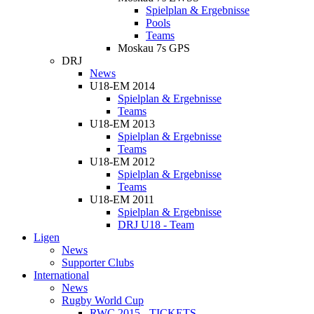
Spielplan & Ergebnisse
Pools
Teams
Moskau 7s GPS
DRJ
News
U18-EM 2014
Spielplan & Ergebnisse
Teams
U18-EM 2013
Spielplan & Ergebnisse
Teams
U18-EM 2012
Spielplan & Ergebnisse
Teams
U18-EM 2011
Spielplan & Ergebnisse
DRJ U18 - Team
Ligen
News
Supporter Clubs
International
News
Rugby World Cup
RWC 2015 - TICKETS