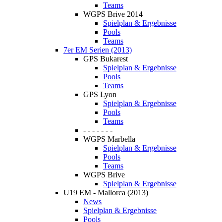
Teams
WGPS Brive 2014
Spielplan & Ergebnisse
Pools
Teams
7er EM Serien (2013)
GPS Bukarest
Spielplan & Ergebnisse
Pools
Teams
GPS Lyon
Spielplan & Ergebnisse
Pools
Teams
- - - - - - -
WGPS Marbella
Spielplan & Ergebnisse
Pools
Teams
WGPS Brive
Spielplan & Ergebnisse
U19 EM - Mallorca (2013)
News
Spielplan & Ergebnisse
Pools