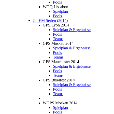
Pools
WOQ Lissabon
Spielplan
Pools
7er EM Serien (2014)
GPS Lyon 2014
Spielplan & Ergebnisse
Pools
Teams
GPS Moskau 2014
Spielplan & Ergebnisse
Pools
Teams
GPS Manchester 2014
Spielplan & Ergebnisse
Pools
Teams
GPS Bukarest 2014
Spielplan & Ergebnisse
Pools
Teams
- - - - - - -
WGPS Moskau 2014
Spielplan
Pools