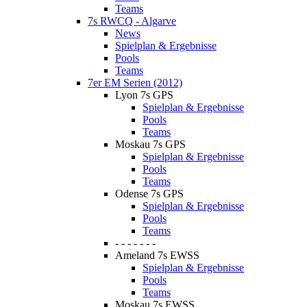
Teams
7s RWCQ - Algarve
News
Spielplan & Ergebnisse
Pools
Teams
7er EM Serien (2012)
Lyon 7s GPS
Spielplan & Ergebnisse
Pools
Teams
Moskau 7s GPS
Spielplan & Ergebnisse
Pools
Teams
Odense 7s GPS
Spielplan & Ergebnisse
Pools
Teams
- - - - - - -
Ameland 7s EWSS
Spielplan & Ergebnisse
Pools
Teams
Moskau 7s EWSS