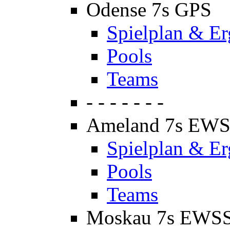
Odense 7s GPS
Spielplan & Er
Pools
Teams
- - - - - - -
Ameland 7s EW
Spielplan & Er
Pools
Teams
Moskau 7s EWS