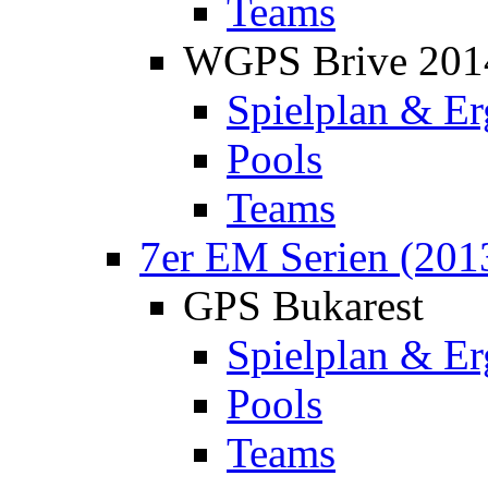
Teams
WGPS Brive 201
Spielplan & Er
Pools
Teams
7er EM Serien (201
GPS Bukarest
Spielplan & Er
Pools
Teams