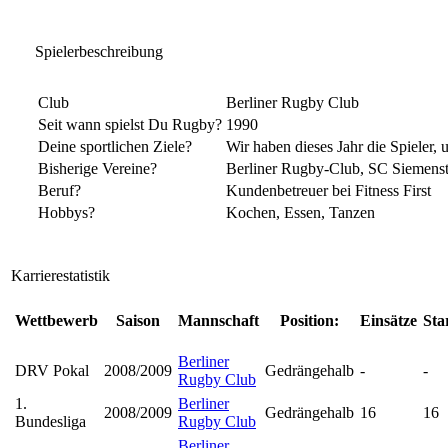
Spielerbeschreibung
Club
Berliner Rugby Club
Seit wann spielst Du Rugby?
1990
Deine sportlichen Ziele?
Wir haben dieses Jahr die Spieler, 
Bisherige Vereine?
Berliner Rugby-Club, SC Siemenst
Beruf?
Kundenbetreuer bei Fitness First
Hobbys?
Kochen, Essen, Tanzen
Karrierestatistik
Wettbewerb
Saison
Mannschaft
Position:
Einsätze
Sta
Berliner
DRV Pokal
2008/2009
Gedrängehalb
-
-
Rugby Club
1.
Berliner
2008/2009
Gedrängehalb
16
16
Bundesliga
Rugby Club
Berliner