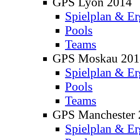
GPS Lyon 2014
Spielplan & Er
Pools
Teams
GPS Moskau 201
Spielplan & Er
Pools
Teams
GPS Manchester 
Spielplan & Er