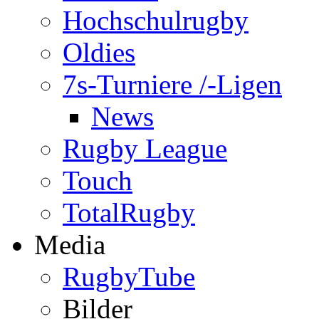
Hochschulrugby
Oldies
7s-Turniere /-Ligen
News
Rugby League
Touch
TotalRugby
Media
RugbyTube
Bilder