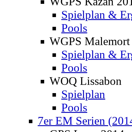
WGPS Kazan 20
Spielplan & Er
Pools
WGPS Malemort
Spielplan & Er
Pools
WOQ Lissabon
Spielplan
Pools
7er EM Serien (201