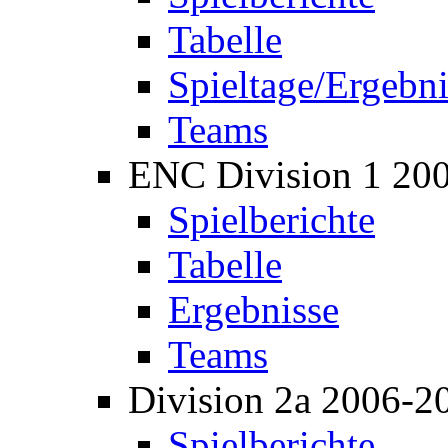
Tabelle
Spieltage/Ergebni
Teams
ENC Division 1 20
Spielberichte
Tabelle
Ergebnisse
Teams
Division 2a 2006-2
Spielberichte