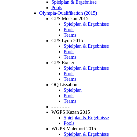
Spielplan & Ergebnisse
Pools
Olympia-Qualifikation (2015)
GPS Moskau 2015
Spielplan & Ergebnisse
Pools
Teams
GPS Lyon 2015
Spielplan & Ergebnisse
Pools
Teams
GPS Exeter
Spielplan & Ergebnisse
Pools
Teams
OQ Lissabon
Spielplan
Pools
Teams
- - - - - - -
WGPS Kazan 2015
Spielplan & Ergebnisse
Pools
WGPS Malemort 2015
Spielplan & Ergebnisse