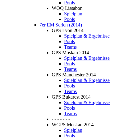
Pools
WOQ Lissabon
Spielplan
Pools
7er EM Serien (2014)
GPS Lyon 2014
Spielplan & Ergebnisse
Pools
Teams
GPS Moskau 2014
Spielplan & Ergebnisse
Pools
Teams
GPS Manchester 2014
Spielplan & Ergebnisse
Pools
Teams
GPS Bukarest 2014
Spielplan & Ergebnisse
Pools
Teams
- - - - - - -
WGPS Moskau 2014
Spielplan
Pools