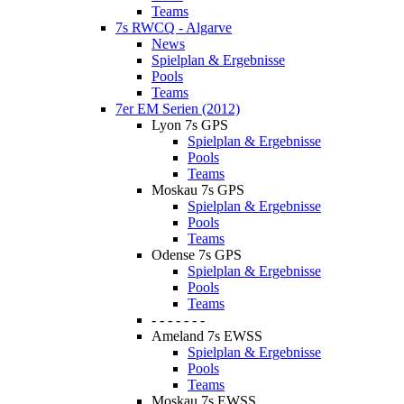
Teams
7s RWCQ - Algarve
News
Spielplan & Ergebnisse
Pools
Teams
7er EM Serien (2012)
Lyon 7s GPS
Spielplan & Ergebnisse
Pools
Teams
Moskau 7s GPS
Spielplan & Ergebnisse
Pools
Teams
Odense 7s GPS
Spielplan & Ergebnisse
Pools
Teams
- - - - - - -
Ameland 7s EWSS
Spielplan & Ergebnisse
Pools
Teams
Moskau 7s EWSS