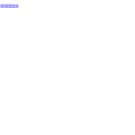
gistrieren