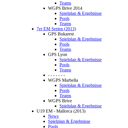
Teams
WGPS Brive 2014
Spielplan & Ergebnisse
Pools
Teams
7er EM Serien (2013)
GPS Bukarest
Spielplan & Ergebnisse
Pools
Teams
GPS Lyon
Spielplan & Ergebnisse
Pools
Teams
- - - - - - -
WGPS Marbella
Spielplan & Ergebnisse
Pools
Teams
WGPS Brive
Spielplan & Ergebnisse
U19 EM - Mallorca (2013)
News
Spielplan & Ergebnisse
Pools