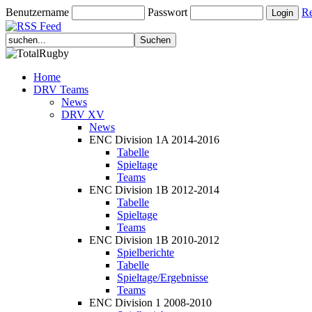
Benutzername
Passwort
Re
Home
DRV Teams
News
DRV XV
News
ENC Division 1A 2014-2016
Tabelle
Spieltage
Teams
ENC Division 1B 2012-2014
Tabelle
Spieltage
Teams
ENC Division 1B 2010-2012
Spielberichte
Tabelle
Spieltage/Ergebnisse
Teams
ENC Division 1 2008-2010