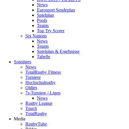
News
Eurosport Sendeplan
Spielplan
Pools
Teams
Top Try Scorer
Six Nations
News
Teams
Spielplan & Ergebnisse
Tabelle
Sonstiges
News
TotalRugby Fitness
Turniere
Hochschulrugby
Oldies
7s-Turniere /-Ligen
News
Rugby League
Touch
TotalRugby
Media
RugbyTube