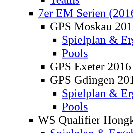
7er EM Serien (201
GPS Moskau 201
Spielplan & Er
Pools
GPS Exeter 2016
GPS Gdingen 20
Spielplan & Er
Pools
WS Qualifier Hong