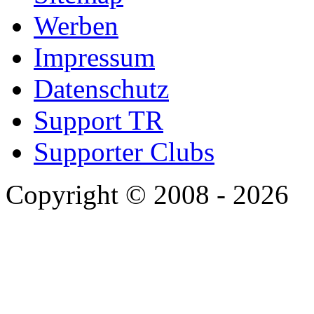
Werben
Impressum
Datenschutz
Support TR
Supporter Clubs
Copyright © 2008 - 2026