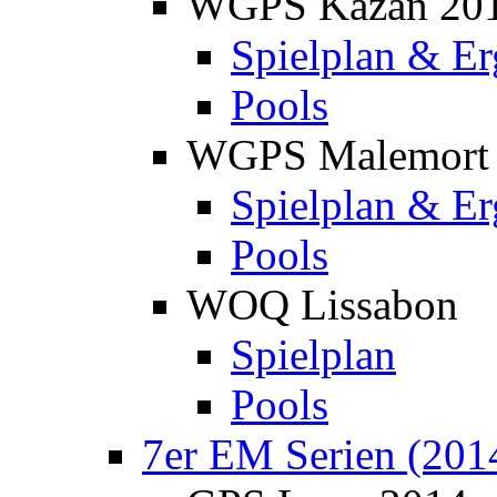
WGPS Kazan 20
Spielplan & Er
Pools
WGPS Malemort
Spielplan & Er
Pools
WOQ Lissabon
Spielplan
Pools
7er EM Serien (201