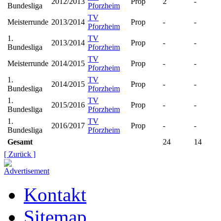
2012/2013
Prop
2
-
Bundesliga
Pforzheim
TV
Meisterrunde
2013/2014
Prop
-
-
Pforzheim
1.
TV
2013/2014
Prop
-
-
Bundesliga
Pforzheim
TV
Meisterrunde
2014/2015
Prop
-
-
Pforzheim
1.
TV
2014/2015
Prop
-
-
Bundesliga
Pforzheim
1.
TV
2015/2016
Prop
-
-
Bundesliga
Pforzheim
1.
TV
2016/2017
Prop
-
-
Bundesliga
Pforzheim
Gesamt
24
14
[ Zurück ]
Kontakt
Sitemap