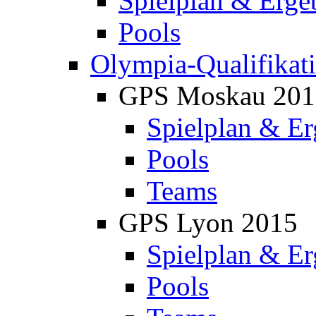
Spielplan & Erge
Pools
Olympia-Qualifikat
GPS Moskau 201
Spielplan & Er
Pools
Teams
GPS Lyon 2015
Spielplan & Er
Pools