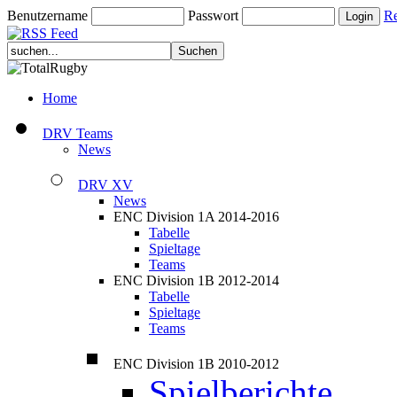
Benutzername
Passwort
Re
Home
DRV Teams
News
DRV XV
News
ENC Division 1A 2014-2016
Tabelle
Spieltage
Teams
ENC Division 1B 2012-2014
Tabelle
Spieltage
Teams
ENC Division 1B 2010-2012
Spielberichte