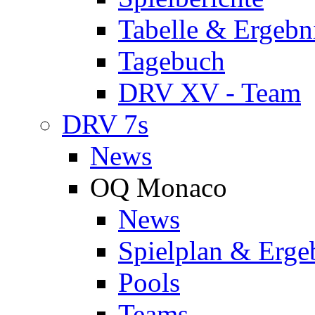
Tabelle & Ergebn
Tagebuch
DRV XV - Team
DRV 7s
News
OQ Monaco
News
Spielplan & Erge
Pools
Teams