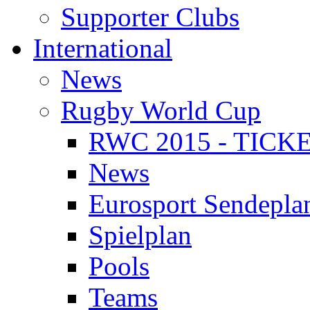
Supporter Clubs
International
News
Rugby World Cup
RWC 2015 - TICK
News
Eurosport Sendepla
Spielplan
Pools
Teams