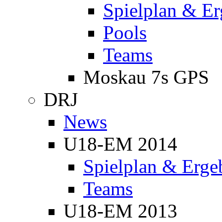
Spielplan & Er
Pools
Teams
Moskau 7s GPS
DRJ
News
U18-EM 2014
Spielplan & Erge
Teams
U18-EM 2013