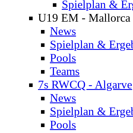
Spielplan & Er
U19 EM - Mallorca
News
Spielplan & Erge
Pools
Teams
7s RWCQ - Algarve
News
Spielplan & Erge
Pools