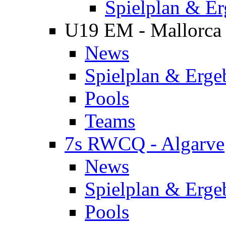
Spielplan & Er
U19 EM - Mallorca
News
Spielplan & Erge
Pools
Teams
7s RWCQ - Algarve
News
Spielplan & Erge
Pools