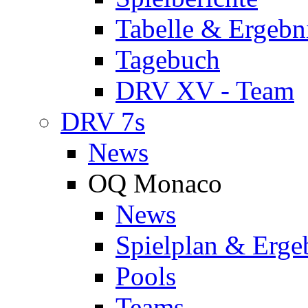
Tabelle & Ergebn
Tagebuch
DRV XV - Team
DRV 7s
News
OQ Monaco
News
Spielplan & Erge
Pools
Teams