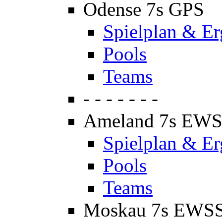
Odense 7s GPS
Spielplan & Er
Pools
Teams
- - - - - - -
Ameland 7s EW
Spielplan & Er
Pools
Teams
Moskau 7s EWS