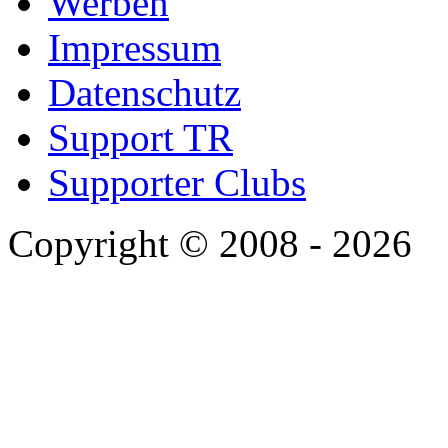
Werben
Impressum
Datenschutz
Support TR
Supporter Clubs
Copyright © 2008 - 2026