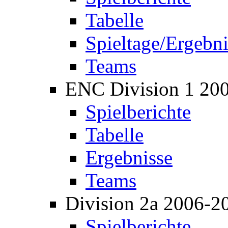
Tabelle
Spieltage/Ergebni
Teams
ENC Division 1 20
Spielberichte
Tabelle
Ergebnisse
Teams
Division 2a 2006-2
Spielberichte