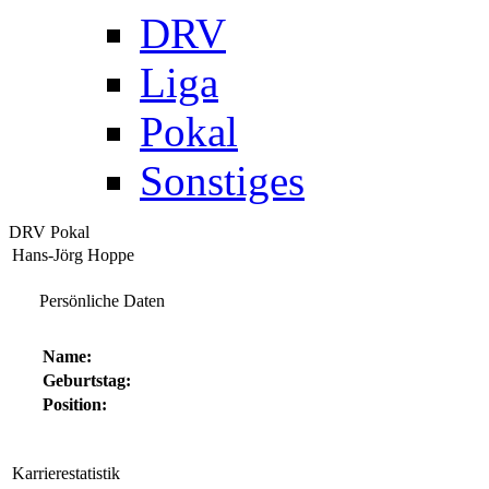
DRV
Liga
Pokal
Sonstiges
DRV Pokal
Hans-Jörg Hoppe
Persönliche Daten
Name:
Geburtstag:
Position:
Karrierestatistik