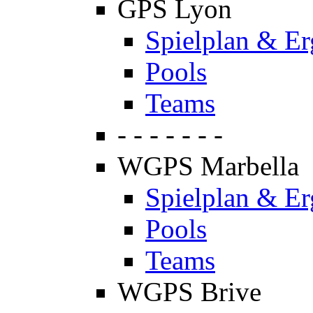
GPS Lyon
Spielplan & Er
Pools
Teams
- - - - - - -
WGPS Marbella
Spielplan & Er
Pools
Teams
WGPS Brive