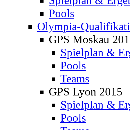
Spielplan & Erge
Pools
Olympia-Qualifikat
GPS Moskau 201
Spielplan & Er
Pools
Teams
GPS Lyon 2015
Spielplan & Er
Pools