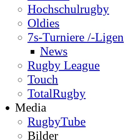
Hochschulrugby
Oldies
7s-Turniere /-Ligen
News
Rugby League
Touch
TotalRugby
Media
RugbyTube
Bilder