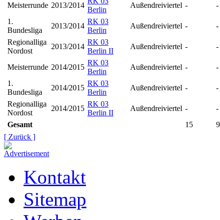
RK 03
Meisterrunde
2013/2014
Außendreiviertel
-
-
Berlin
1.
RK 03
2013/2014
Außendreiviertel
-
-
Bundesliga
Berlin
Regionalliga
RK 03
2013/2014
Außendreiviertel
-
-
Nordost
Berlin II
RK 03
Meisterrunde
2014/2015
Außendreiviertel
-
-
Berlin
1.
RK 03
2014/2015
Außendreiviertel
-
-
Bundesliga
Berlin
Regionalliga
RK 03
2014/2015
Außendreiviertel
-
-
Nordost
Berlin II
Gesamt
15
9
[ Zurück ]
Kontakt
Sitemap