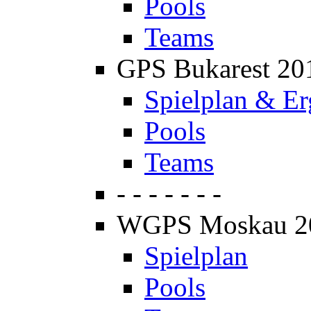
Pools
Teams
GPS Bukarest 20
Spielplan & Er
Pools
Teams
- - - - - - -
WGPS Moskau 2
Spielplan
Pools