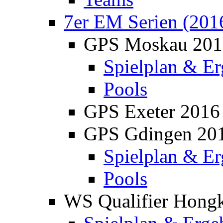
7er EM Serien (201
GPS Moskau 201
Spielplan & Er
Pools
GPS Exeter 2016
GPS Gdingen 20
Spielplan & Er
Pools
WS Qualifier Hong