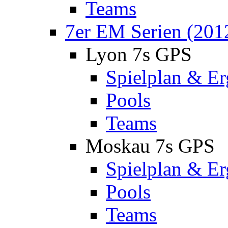
Teams
7er EM Serien (201
Lyon 7s GPS
Spielplan & Er
Pools
Teams
Moskau 7s GPS
Spielplan & Er
Pools
Teams