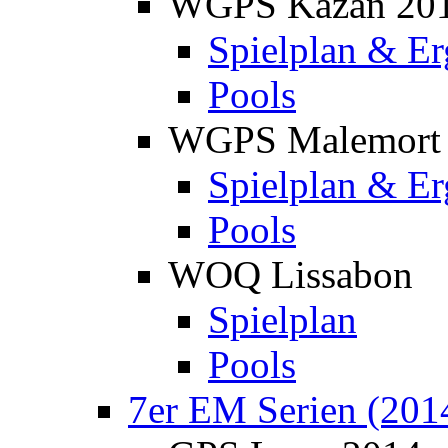
WGPS Kazan 20
Spielplan & Er
Pools
WGPS Malemort
Spielplan & Er
Pools
WOQ Lissabon
Spielplan
Pools
7er EM Serien (201