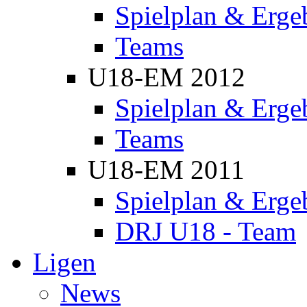
Spielplan & Erge
Teams
U18-EM 2012
Spielplan & Erge
Teams
U18-EM 2011
Spielplan & Erge
DRJ U18 - Team
Ligen
News