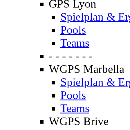
GPS Lyon
Spielplan & Er
Pools
Teams
- - - - - - -
WGPS Marbella
Spielplan & Er
Pools
Teams
WGPS Brive