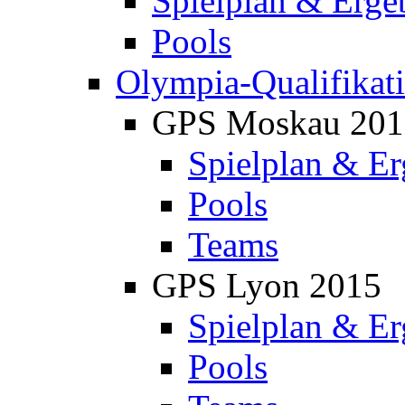
Spielplan & Erge
Pools
Olympia-Qualifikat
GPS Moskau 201
Spielplan & Er
Pools
Teams
GPS Lyon 2015
Spielplan & Er
Pools