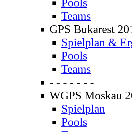
Pools
Teams
GPS Bukarest 20
Spielplan & Er
Pools
Teams
- - - - - - -
WGPS Moskau 2
Spielplan
Pools