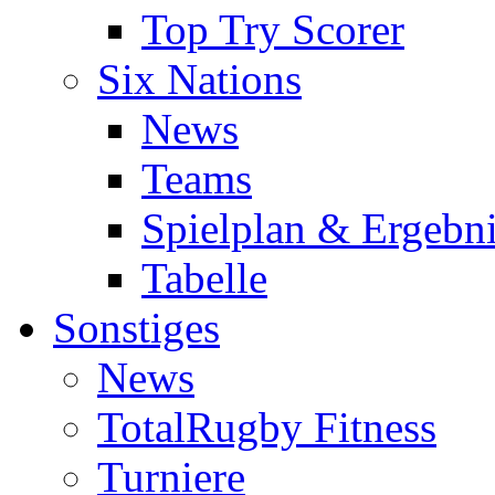
Top Try Scorer
Six Nations
News
Teams
Spielplan & Ergebni
Tabelle
Sonstiges
News
TotalRugby Fitness
Turniere