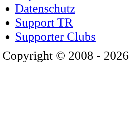
Datenschutz
Support TR
Supporter Clubs
Copyright © 2008 - 2026