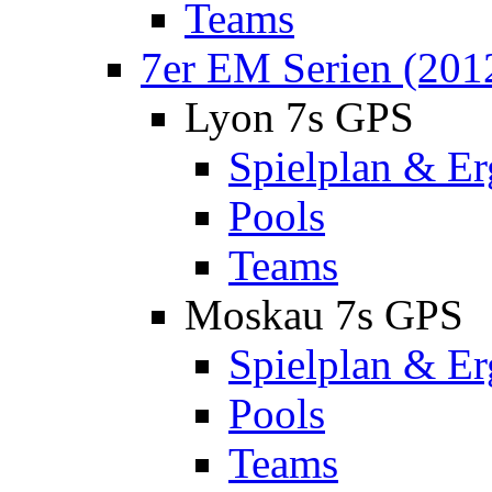
Teams
7er EM Serien (201
Lyon 7s GPS
Spielplan & Er
Pools
Teams
Moskau 7s GPS
Spielplan & Er
Pools
Teams