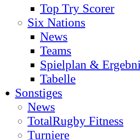
Top Try Scorer
Six Nations
News
Teams
Spielplan & Ergebni
Tabelle
Sonstiges
News
TotalRugby Fitness
Turniere