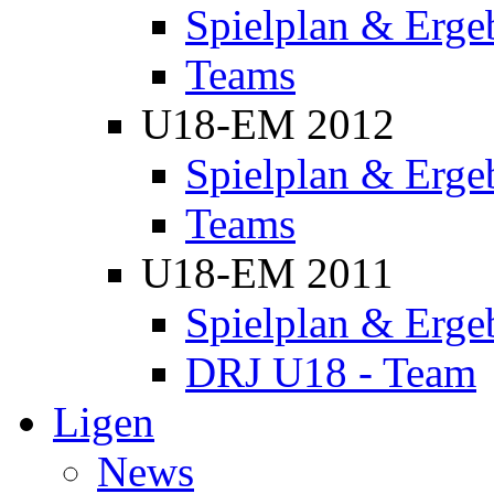
Spielplan & Erge
Teams
U18-EM 2012
Spielplan & Erge
Teams
U18-EM 2011
Spielplan & Erge
DRJ U18 - Team
Ligen
News