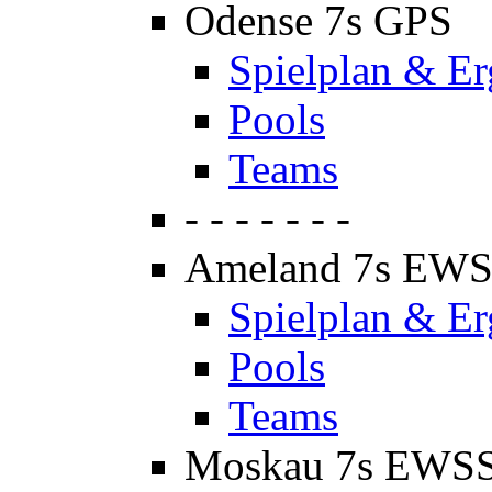
Odense 7s GPS
Spielplan & Er
Pools
Teams
- - - - - - -
Ameland 7s EW
Spielplan & Er
Pools
Teams
Moskau 7s EWS