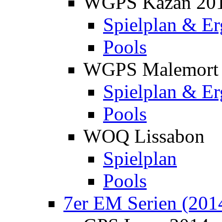
WGPS Kazan 20
Spielplan & Er
Pools
WGPS Malemort
Spielplan & Er
Pools
WOQ Lissabon
Spielplan
Pools
7er EM Serien (201