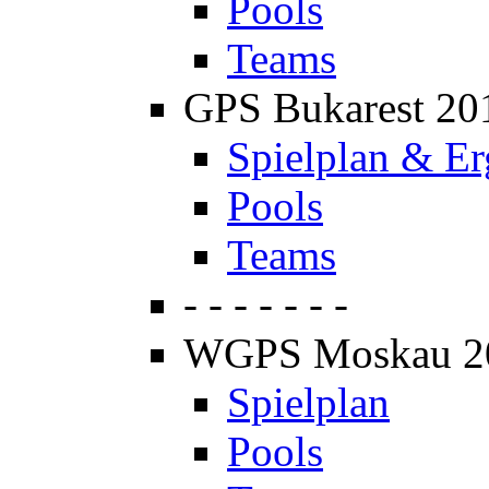
Pools
Teams
GPS Bukarest 20
Spielplan & Er
Pools
Teams
- - - - - - -
WGPS Moskau 2
Spielplan
Pools