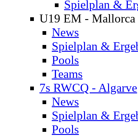
Spielplan & Er
U19 EM - Mallorca
News
Spielplan & Erge
Pools
Teams
7s RWCQ - Algarve
News
Spielplan & Erge
Pools