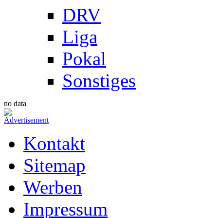
DRV
Liga
Pokal
Sonstiges
no data
Kontakt
Sitemap
Werben
Impressum