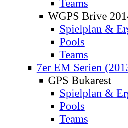
Teams
WGPS Brive 201
Spielplan & Er
Pools
Teams
7er EM Serien (201
GPS Bukarest
Spielplan & Er
Pools
Teams