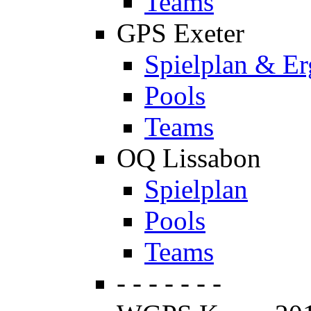
Teams
GPS Exeter
Spielplan & Er
Pools
Teams
OQ Lissabon
Spielplan
Pools
Teams
- - - - - - -