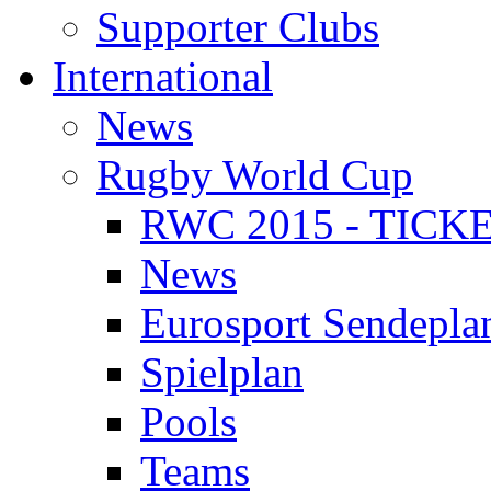
Supporter Clubs
International
News
Rugby World Cup
RWC 2015 - TICK
News
Eurosport Sendepla
Spielplan
Pools
Teams