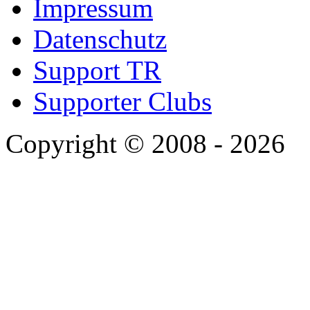
Impressum
Datenschutz
Support TR
Supporter Clubs
Copyright © 2008 - 2026