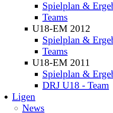
Spielplan & Erge
Teams
U18-EM 2012
Spielplan & Erge
Teams
U18-EM 2011
Spielplan & Erge
DRJ U18 - Team
Ligen
News