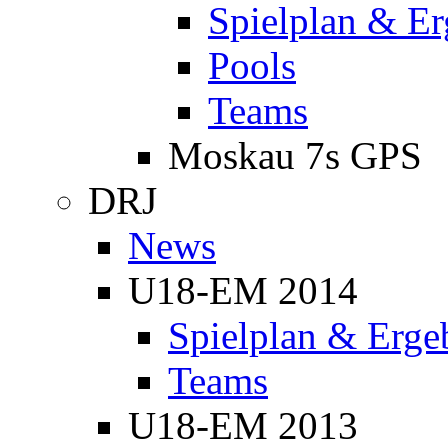
Spielplan & Er
Pools
Teams
Moskau 7s GPS
DRJ
News
U18-EM 2014
Spielplan & Erge
Teams
U18-EM 2013