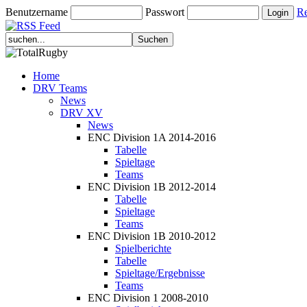
Benutzername
Passwort
Re
Home
DRV Teams
News
DRV XV
News
ENC Division 1A 2014-2016
Tabelle
Spieltage
Teams
ENC Division 1B 2012-2014
Tabelle
Spieltage
Teams
ENC Division 1B 2010-2012
Spielberichte
Tabelle
Spieltage/Ergebnisse
Teams
ENC Division 1 2008-2010