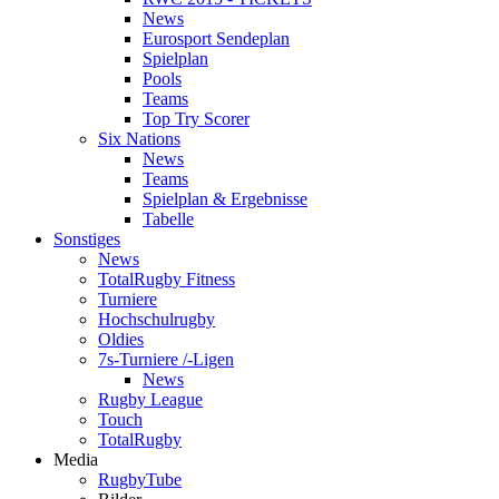
News
Eurosport Sendeplan
Spielplan
Pools
Teams
Top Try Scorer
Six Nations
News
Teams
Spielplan & Ergebnisse
Tabelle
Sonstiges
News
TotalRugby Fitness
Turniere
Hochschulrugby
Oldies
7s-Turniere /-Ligen
News
Rugby League
Touch
TotalRugby
Media
RugbyTube