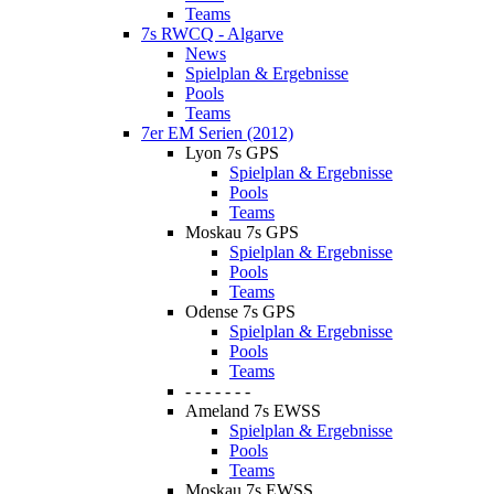
Teams
7s RWCQ - Algarve
News
Spielplan & Ergebnisse
Pools
Teams
7er EM Serien (2012)
Lyon 7s GPS
Spielplan & Ergebnisse
Pools
Teams
Moskau 7s GPS
Spielplan & Ergebnisse
Pools
Teams
Odense 7s GPS
Spielplan & Ergebnisse
Pools
Teams
- - - - - - -
Ameland 7s EWSS
Spielplan & Ergebnisse
Pools
Teams
Moskau 7s EWSS