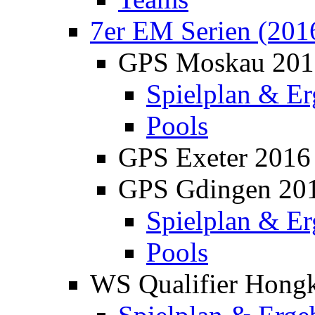
7er EM Serien (201
GPS Moskau 201
Spielplan & Er
Pools
GPS Exeter 2016
GPS Gdingen 20
Spielplan & Er
Pools
WS Qualifier Hong