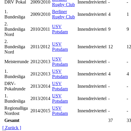
DRV Pokal
2009/2010
Innendreiviertel
-
-
Rugby Club
1.
Berliner
2009/2010
Innendreiviertel
4
1
Bundesliga
Rugby Club
2.
USV
Bundesliga
2010/2011
Innendreiviertel
9
9
Potsdam
Nord
2.
USV
Bundesliga
2011/2012
Innendreiviertel
12
1
Potsdam
Nord
USV
Meisterrunde
2012/2013
Innendreiviertel
-
-
Potsdam
1.
USV
2012/2013
Innendreiviertel
4
4
Bundesliga
Potsdam
DRV-
USV
2013/2014
Innendreiviertel
-
-
Pokalrunde
Potsdam
1.
USV
2013/2014
Innendreiviertel
-
-
Bundesliga
Potsdam
Regionalliga
USV
2014/2015
Innendreiviertel
-
-
Nordost
Potsdam
Gesamt
37
3
[ Zurück ]