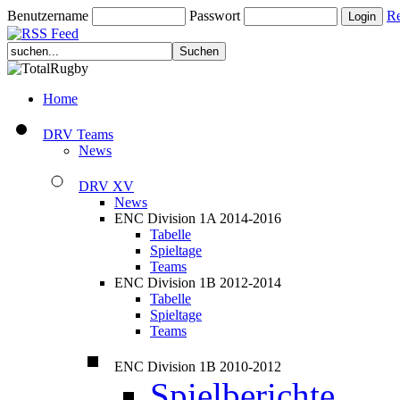
Benutzername
Passwort
Re
Home
DRV Teams
News
DRV XV
News
ENC Division 1A 2014-2016
Tabelle
Spieltage
Teams
ENC Division 1B 2012-2014
Tabelle
Spieltage
Teams
ENC Division 1B 2010-2012
Spielberichte