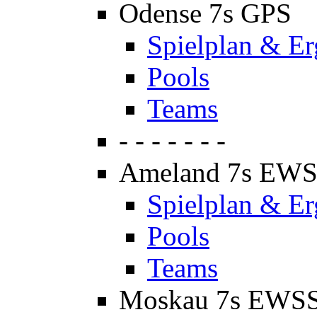
Odense 7s GPS
Spielplan & Er
Pools
Teams
- - - - - - -
Ameland 7s EW
Spielplan & Er
Pools
Teams
Moskau 7s EWS