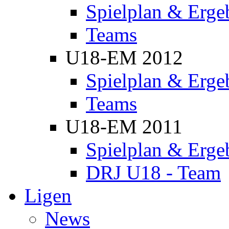
Spielplan & Erge
Teams
U18-EM 2012
Spielplan & Erge
Teams
U18-EM 2011
Spielplan & Erge
DRJ U18 - Team
Ligen
News