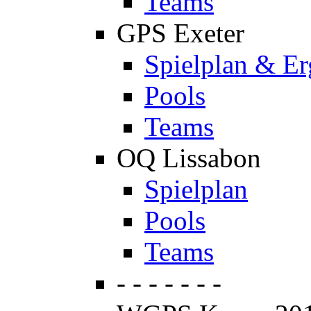
Teams
GPS Exeter
Spielplan & Er
Pools
Teams
OQ Lissabon
Spielplan
Pools
Teams
- - - - - - -