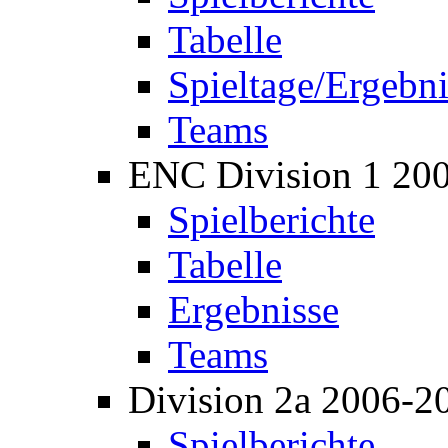
Tabelle
Spieltage/Ergebni
Teams
ENC Division 1 20
Spielberichte
Tabelle
Ergebnisse
Teams
Division 2a 2006-2
Spielberichte