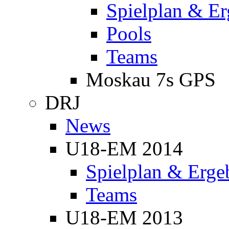
Spielplan & Er
Pools
Teams
Moskau 7s GPS
DRJ
News
U18-EM 2014
Spielplan & Erge
Teams
U18-EM 2013