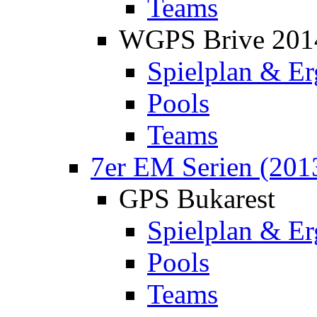
Teams
WGPS Brive 201
Spielplan & Er
Pools
Teams
7er EM Serien (201
GPS Bukarest
Spielplan & Er
Pools
Teams