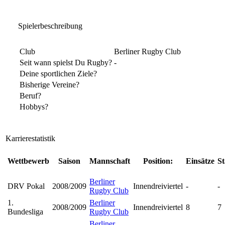
Spielerbeschreibung
Club
Berliner Rugby Club
Seit wann spielst Du Rugby?
-
Deine sportlichen Ziele?
Bisherige Vereine?
Beruf?
Hobbys?
Karrierestatistik
Wettbewerb
Saison
Mannschaft
Position:
Einsätze
St
Berliner
DRV Pokal
2008/2009
Innendreiviertel
-
-
Rugby Club
1.
Berliner
2008/2009
Innendreiviertel
8
7
Bundesliga
Rugby Club
Berliner