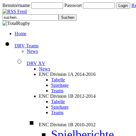
Benutzername
Passwort
Re
Home
DRV Teams
News
DRV XV
News
ENC Division 1A 2014-2016
Tabelle
Spieltage
Teams
ENC Division 1B 2012-2014
Tabelle
Spieltage
Teams
ENC Division 1B 2010-2012
Spielberichte