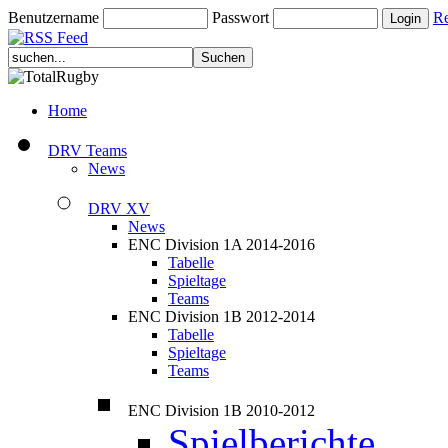
Benutzername
Passwort
Re
Home
DRV Teams
News
DRV XV
News
ENC Division 1A 2014-2016
Tabelle
Spieltage
Teams
ENC Division 1B 2012-2014
Tabelle
Spieltage
Teams
ENC Division 1B 2010-2012
Spielberichte