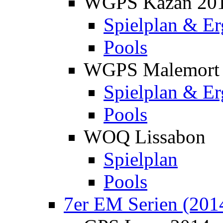
WGPS Kazan 20
Spielplan & Er
Pools
WGPS Malemort
Spielplan & Er
Pools
WOQ Lissabon
Spielplan
Pools
7er EM Serien (201