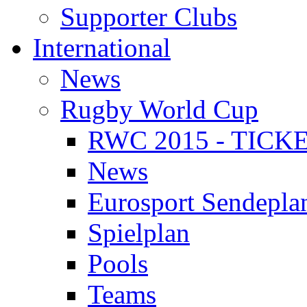
Supporter Clubs
International
News
Rugby World Cup
RWC 2015 - TICK
News
Eurosport Sendepla
Spielplan
Pools
Teams