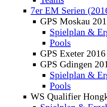
7er EM Serien (201
GPS Moskau 201
Spielplan & Er
Pools
GPS Exeter 2016
GPS Gdingen 20
Spielplan & Er
Pools
WS Qualifier Hong