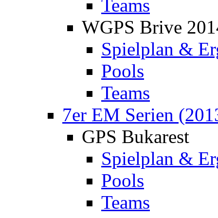
Teams
WGPS Brive 201
Spielplan & Er
Pools
Teams
7er EM Serien (201
GPS Bukarest
Spielplan & Er
Pools
Teams