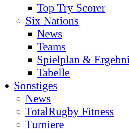
Top Try Scorer
Six Nations
News
Teams
Spielplan & Ergebni
Tabelle
Sonstiges
News
TotalRugby Fitness
Turniere