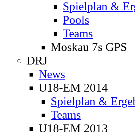
Spielplan & Er
Pools
Teams
Moskau 7s GPS
DRJ
News
U18-EM 2014
Spielplan & Erge
Teams
U18-EM 2013