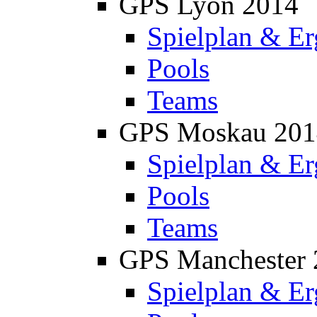
GPS Lyon 2014
Spielplan & Er
Pools
Teams
GPS Moskau 201
Spielplan & Er
Pools
Teams
GPS Manchester 
Spielplan & Er