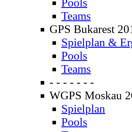
Pools
Teams
GPS Bukarest 20
Spielplan & Er
Pools
Teams
- - - - - - -
WGPS Moskau 2
Spielplan
Pools