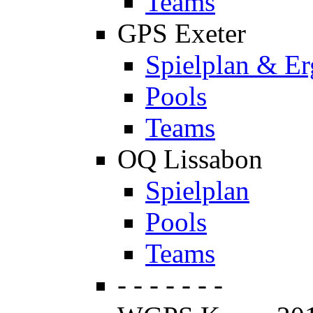
Teams
GPS Exeter
Spielplan & Er
Pools
Teams
OQ Lissabon
Spielplan
Pools
Teams
- - - - - - -