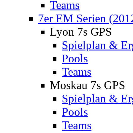
Teams
7er EM Serien (201
Lyon 7s GPS
Spielplan & Er
Pools
Teams
Moskau 7s GPS
Spielplan & Er
Pools
Teams