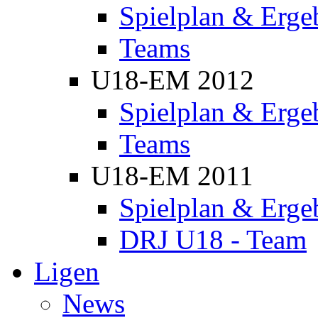
Spielplan & Erge
Teams
U18-EM 2012
Spielplan & Erge
Teams
U18-EM 2011
Spielplan & Erge
DRJ U18 - Team
Ligen
News