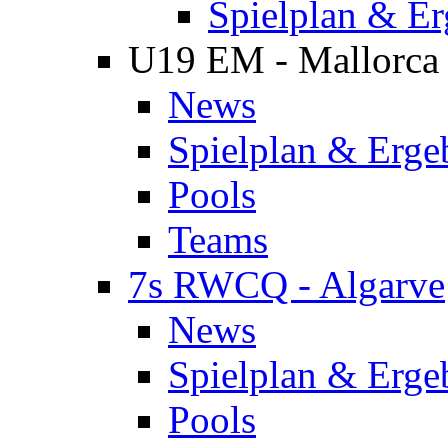
Spielplan & Er
U19 EM - Mallorca
News
Spielplan & Erge
Pools
Teams
7s RWCQ - Algarve
News
Spielplan & Erge
Pools