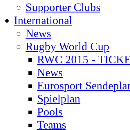
Supporter Clubs
International
News
Rugby World Cup
RWC 2015 - TICK
News
Eurosport Sendepla
Spielplan
Pools
Teams