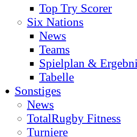
Top Try Scorer
Six Nations
News
Teams
Spielplan & Ergebni
Tabelle
Sonstiges
News
TotalRugby Fitness
Turniere