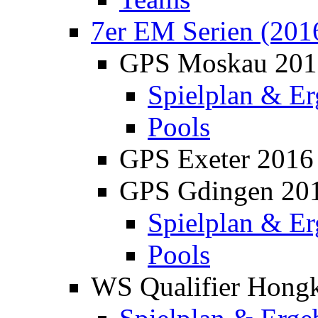
7er EM Serien (201
GPS Moskau 201
Spielplan & Er
Pools
GPS Exeter 2016
GPS Gdingen 20
Spielplan & Er
Pools
WS Qualifier Hong