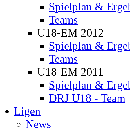
Spielplan & Erge
Teams
U18-EM 2012
Spielplan & Erge
Teams
U18-EM 2011
Spielplan & Erge
DRJ U18 - Team
Ligen
News