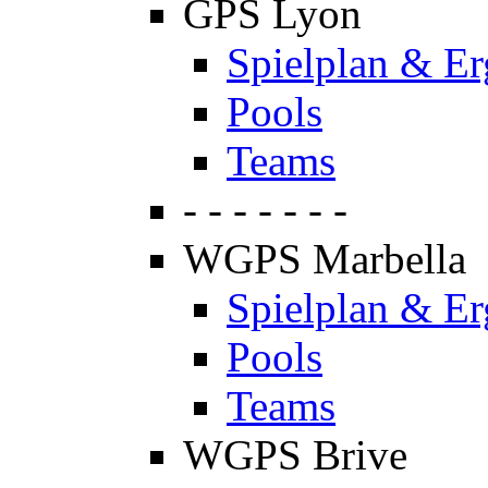
GPS Lyon
Spielplan & Er
Pools
Teams
- - - - - - -
WGPS Marbella
Spielplan & Er
Pools
Teams
WGPS Brive