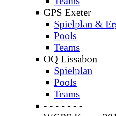
Teams
GPS Exeter
Spielplan & Er
Pools
Teams
OQ Lissabon
Spielplan
Pools
Teams
- - - - - - -