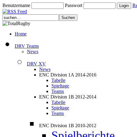
Benutzername
Passwort
Re
Home
DRV Teams
News
DRV XV
News
ENC Division 1A 2014-2016
Tabelle
Spieltage
Teams
ENC Division 1B 2012-2014
Tabelle
Spieltage
Teams
ENC Division 1B 2010-2012
Spielberichte