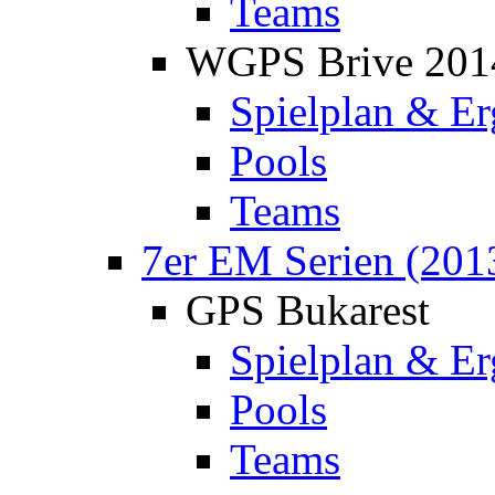
Teams
WGPS Brive 201
Spielplan & Er
Pools
Teams
7er EM Serien (201
GPS Bukarest
Spielplan & Er
Pools
Teams