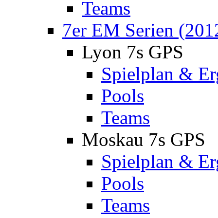
Teams
7er EM Serien (201
Lyon 7s GPS
Spielplan & Er
Pools
Teams
Moskau 7s GPS
Spielplan & Er
Pools
Teams