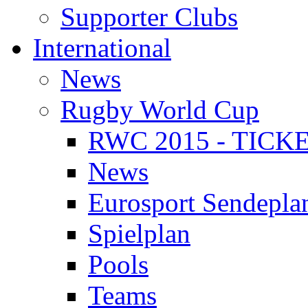
Supporter Clubs
International
News
Rugby World Cup
RWC 2015 - TICK
News
Eurosport Sendepla
Spielplan
Pools
Teams