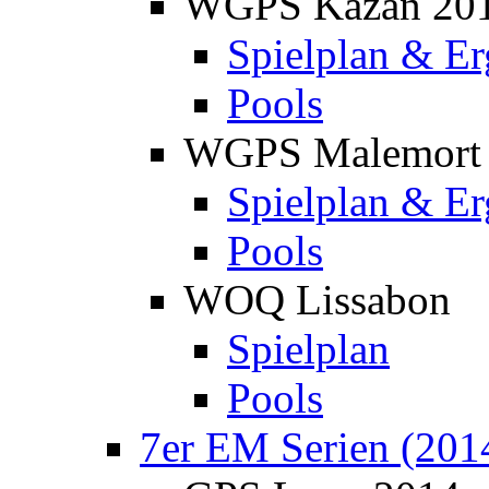
WGPS Kazan 20
Spielplan & Er
Pools
WGPS Malemort
Spielplan & Er
Pools
WOQ Lissabon
Spielplan
Pools
7er EM Serien (201