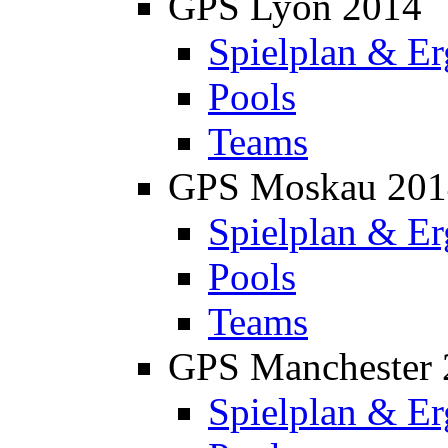
GPS Lyon 2014
Spielplan & Er
Pools
Teams
GPS Moskau 201
Spielplan & Er
Pools
Teams
GPS Manchester 
Spielplan & Er