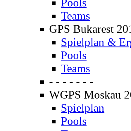
Pools
Teams
GPS Bukarest 20
Spielplan & Er
Pools
Teams
- - - - - - -
WGPS Moskau 2
Spielplan
Pools