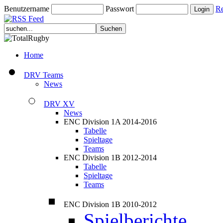
Benutzername
Passwort
Re
Home
DRV Teams
News
DRV XV
News
ENC Division 1A 2014-2016
Tabelle
Spieltage
Teams
ENC Division 1B 2012-2014
Tabelle
Spieltage
Teams
ENC Division 1B 2010-2012
Spielberichte