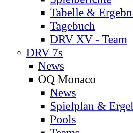
Tabelle & Ergebn
Tagebuch
DRV XV - Team
DRV 7s
News
OQ Monaco
News
Spielplan & Erge
Pools
Teams