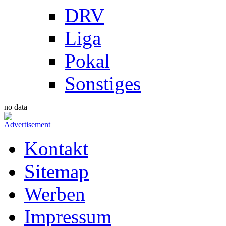
DRV
Liga
Pokal
Sonstiges
no data
Kontakt
Sitemap
Werben
Impressum