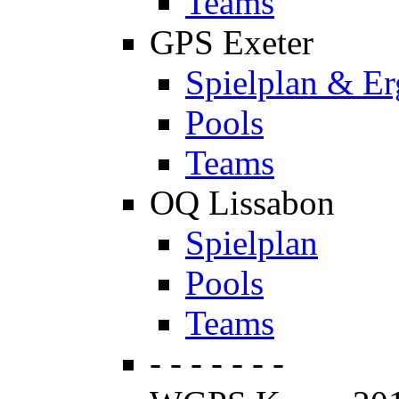
Teams
GPS Exeter
Spielplan & Er
Pools
Teams
OQ Lissabon
Spielplan
Pools
Teams
- - - - - - -