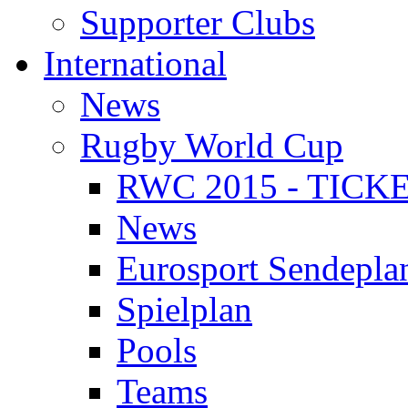
Supporter Clubs
International
News
Rugby World Cup
RWC 2015 - TICK
News
Eurosport Sendepla
Spielplan
Pools
Teams