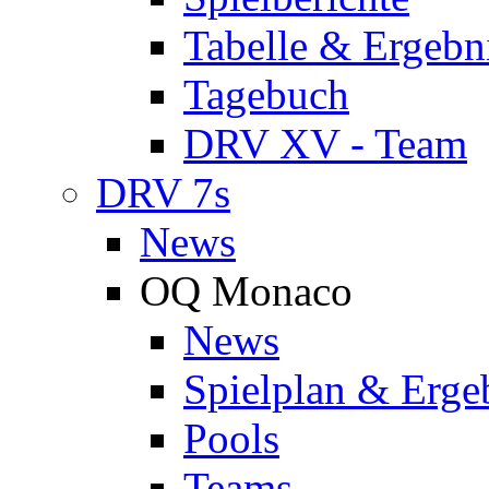
Tabelle & Ergebn
Tagebuch
DRV XV - Team
DRV 7s
News
OQ Monaco
News
Spielplan & Erge
Pools
Teams