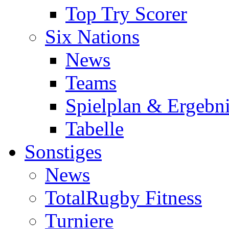
Top Try Scorer
Six Nations
News
Teams
Spielplan & Ergebni
Tabelle
Sonstiges
News
TotalRugby Fitness
Turniere