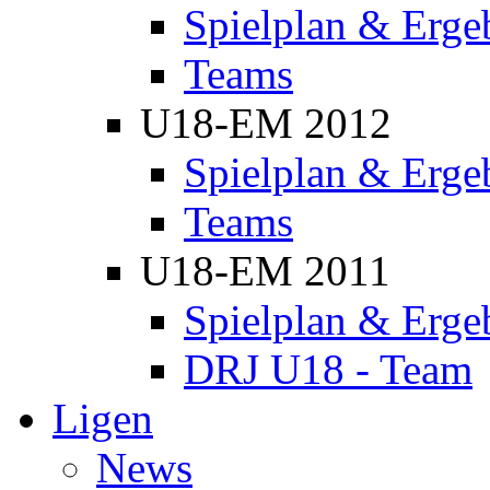
Spielplan & Erge
Teams
U18-EM 2012
Spielplan & Erge
Teams
U18-EM 2011
Spielplan & Erge
DRJ U18 - Team
Ligen
News