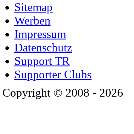
Sitemap
Werben
Impressum
Datenschutz
Support TR
Supporter Clubs
Copyright © 2008 - 2026