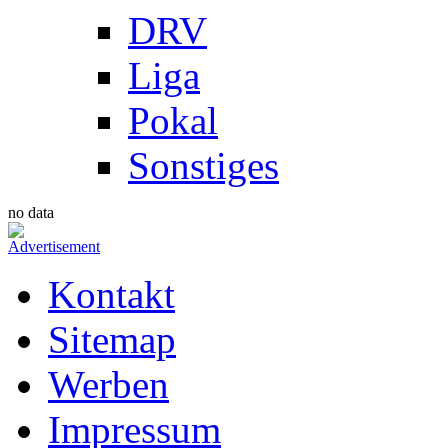
DRV
Liga
Pokal
Sonstiges
no data
Kontakt
Sitemap
Werben
Impressum