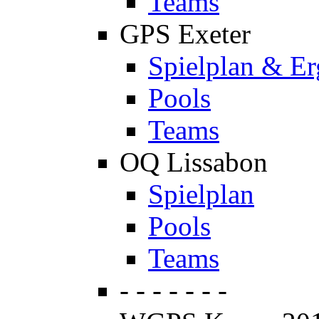
Teams
GPS Exeter
Spielplan & Er
Pools
Teams
OQ Lissabon
Spielplan
Pools
Teams
- - - - - - -