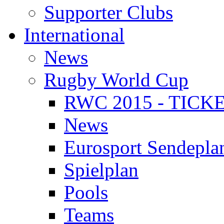
Supporter Clubs
International
News
Rugby World Cup
RWC 2015 - TICK
News
Eurosport Sendepla
Spielplan
Pools
Teams