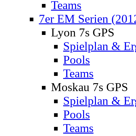
Teams
7er EM Serien (201
Lyon 7s GPS
Spielplan & Er
Pools
Teams
Moskau 7s GPS
Spielplan & Er
Pools
Teams