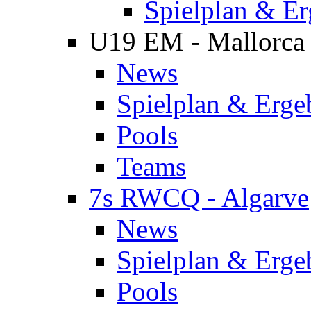
Spielplan & Er
U19 EM - Mallorca
News
Spielplan & Erge
Pools
Teams
7s RWCQ - Algarve
News
Spielplan & Erge
Pools