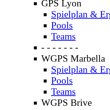
GPS Lyon
Spielplan & Er
Pools
Teams
- - - - - - -
WGPS Marbella
Spielplan & Er
Pools
Teams
WGPS Brive