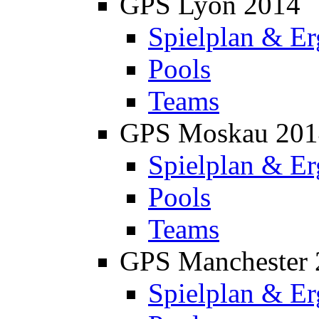
GPS Lyon 2014
Spielplan & Er
Pools
Teams
GPS Moskau 201
Spielplan & Er
Pools
Teams
GPS Manchester 
Spielplan & Er