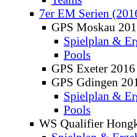
7er EM Serien (201
GPS Moskau 201
Spielplan & Er
Pools
GPS Exeter 2016
GPS Gdingen 20
Spielplan & Er
Pools
WS Qualifier Hong