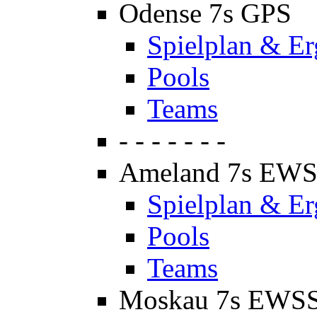
Odense 7s GPS
Spielplan & Er
Pools
Teams
- - - - - - -
Ameland 7s EW
Spielplan & Er
Pools
Teams
Moskau 7s EWS