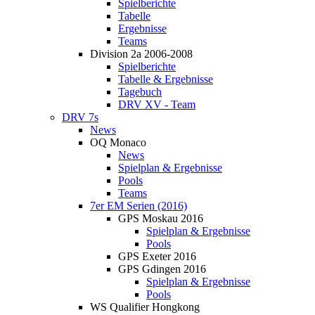
Spielberichte
Tabelle
Ergebnisse
Teams
Division 2a 2006-2008
Spielberichte
Tabelle & Ergebnisse
Tagebuch
DRV XV - Team
DRV 7s
News
OQ Monaco
News
Spielplan & Ergebnisse
Pools
Teams
7er EM Serien (2016)
GPS Moskau 2016
Spielplan & Ergebnisse
Pools
GPS Exeter 2016
GPS Gdingen 2016
Spielplan & Ergebnisse
Pools
WS Qualifier Hongkong