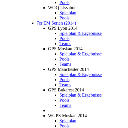
Pools
WOQ Lissabon
Spielplan
Pools
7er EM Serien (2014)
GPS Lyon 2014
Spielplan & Ergebnisse
Pools
Teams
GPS Moskau 2014
Spielplan & Ergebnisse
Pools
Teams
GPS Manchester 2014
Spielplan & Ergebnisse
Pools
Teams
GPS Bukarest 2014
Spielplan & Ergebnisse
Pools
Teams
- - - - - - -
WGPS Moskau 2014
Spielplan
Pools