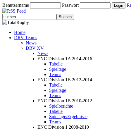
Benutzername
Passwort
Re
Home
DRV Teams
News
DRV XV
News
ENC Division 1A 2014-2016
Tabelle
Spieltage
Teams
ENC Division 1B 2012-2014
Tabelle
Spieltage
Teams
ENC Division 1B 2010-2012
Spielberichte
Tabelle
Spieltage/Ergebnisse
Teams
ENC Division 1 2008-2010