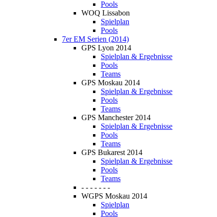
Pools
WOQ Lissabon
Spielplan
Pools
7er EM Serien (2014)
GPS Lyon 2014
Spielplan & Ergebnisse
Pools
Teams
GPS Moskau 2014
Spielplan & Ergebnisse
Pools
Teams
GPS Manchester 2014
Spielplan & Ergebnisse
Pools
Teams
GPS Bukarest 2014
Spielplan & Ergebnisse
Pools
Teams
- - - - - - -
WGPS Moskau 2014
Spielplan
Pools