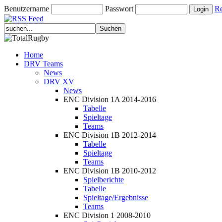
Benutzername
Passwort
Re
Home
DRV Teams
News
DRV XV
News
ENC Division 1A 2014-2016
Tabelle
Spieltage
Teams
ENC Division 1B 2012-2014
Tabelle
Spieltage
Teams
ENC Division 1B 2010-2012
Spielberichte
Tabelle
Spieltage/Ergebnisse
Teams
ENC Division 1 2008-2010