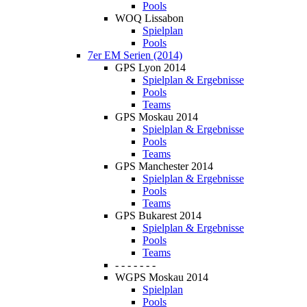
Pools
WOQ Lissabon
Spielplan
Pools
7er EM Serien (2014)
GPS Lyon 2014
Spielplan & Ergebnisse
Pools
Teams
GPS Moskau 2014
Spielplan & Ergebnisse
Pools
Teams
GPS Manchester 2014
Spielplan & Ergebnisse
Pools
Teams
GPS Bukarest 2014
Spielplan & Ergebnisse
Pools
Teams
- - - - - - -
WGPS Moskau 2014
Spielplan
Pools