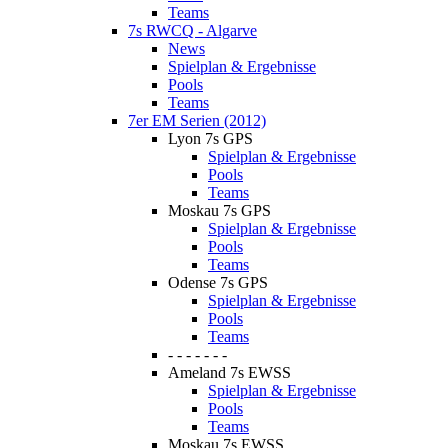
Teams
7s RWCQ - Algarve
News
Spielplan & Ergebnisse
Pools
Teams
7er EM Serien (2012)
Lyon 7s GPS
Spielplan & Ergebnisse
Pools
Teams
Moskau 7s GPS
Spielplan & Ergebnisse
Pools
Teams
Odense 7s GPS
Spielplan & Ergebnisse
Pools
Teams
- - - - - - -
Ameland 7s EWSS
Spielplan & Ergebnisse
Pools
Teams
Moskau 7s EWSS