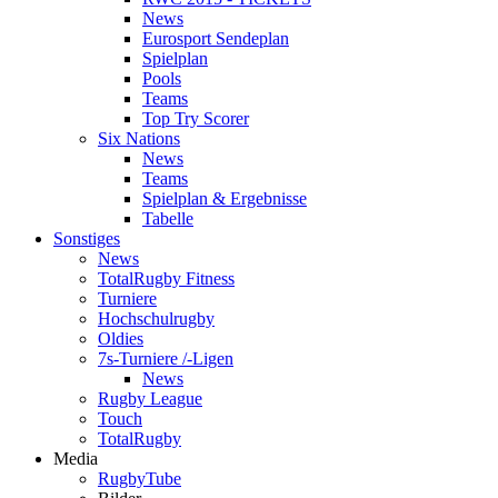
News
Eurosport Sendeplan
Spielplan
Pools
Teams
Top Try Scorer
Six Nations
News
Teams
Spielplan & Ergebnisse
Tabelle
Sonstiges
News
TotalRugby Fitness
Turniere
Hochschulrugby
Oldies
7s-Turniere /-Ligen
News
Rugby League
Touch
TotalRugby
Media
RugbyTube