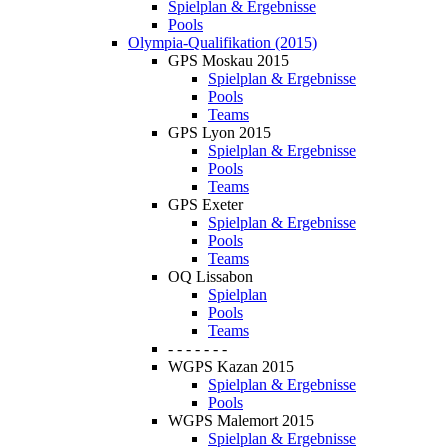
Spielplan & Ergebnisse
Pools
Olympia-Qualifikation (2015)
GPS Moskau 2015
Spielplan & Ergebnisse
Pools
Teams
GPS Lyon 2015
Spielplan & Ergebnisse
Pools
Teams
GPS Exeter
Spielplan & Ergebnisse
Pools
Teams
OQ Lissabon
Spielplan
Pools
Teams
- - - - - - -
WGPS Kazan 2015
Spielplan & Ergebnisse
Pools
WGPS Malemort 2015
Spielplan & Ergebnisse