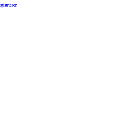
gistrieren