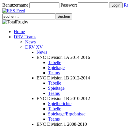
Benutzername
Passwort
Re
Home
DRV Teams
News
DRV XV
News
ENC Division 1A 2014-2016
Tabelle
Spieltage
Teams
ENC Division 1B 2012-2014
Tabelle
Spieltage
Teams
ENC Division 1B 2010-2012
Spielberichte
Tabelle
Spieltage/Ergebnisse
Teams
ENC Division 1 2008-2010