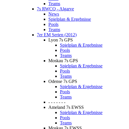
Teams
7s RWCQ - Algarve
News
Spielplan & Ergebnisse
Pools
Teams
7er EM Serien (2012)
Lyon 7s GPS
Spielplan & Ergebnisse
Pools
Teams
Moskau 7s GPS
Spielplan & Ergebnisse
Pools
Teams
Odense 7s GPS
Spielplan & Ergebnisse
Pools
Teams
- - - - - - -
Ameland 7s EWSS
Spielplan & Ergebnisse
Pools
Teams
Moskau 7s EWSS