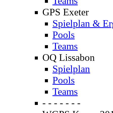
Teams
GPS Exeter
Spielplan & Er
Pools
Teams
OQ Lissabon
Spielplan
Pools
Teams
- - - - - - -