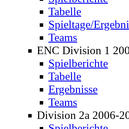
Tabelle
Spieltage/Ergebni
Teams
ENC Division 1 20
Spielberichte
Tabelle
Ergebnisse
Teams
Division 2a 2006-2
Spielberichte