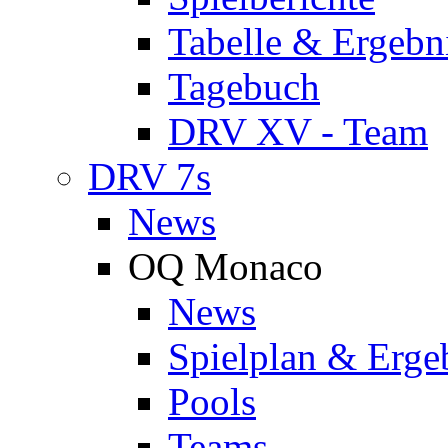
Tabelle & Ergebn
Tagebuch
DRV XV - Team
DRV 7s
News
OQ Monaco
News
Spielplan & Erge
Pools
Teams