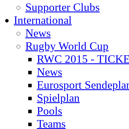
Supporter Clubs
International
News
Rugby World Cup
RWC 2015 - TICK
News
Eurosport Sendepla
Spielplan
Pools
Teams