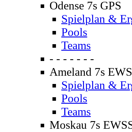
Odense 7s GPS
Spielplan & Er
Pools
Teams
- - - - - - -
Ameland 7s EW
Spielplan & Er
Pools
Teams
Moskau 7s EWS