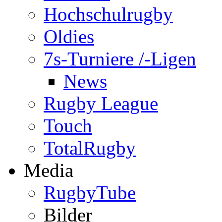
Hochschulrugby
Oldies
7s-Turniere /-Ligen
News
Rugby League
Touch
TotalRugby
Media
RugbyTube
Bilder