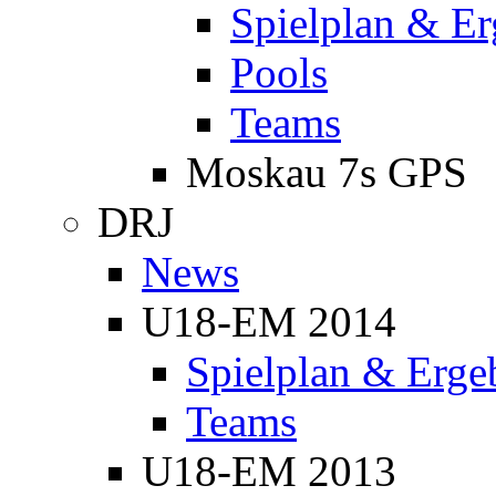
Spielplan & Er
Pools
Teams
Moskau 7s GPS
DRJ
News
U18-EM 2014
Spielplan & Erge
Teams
U18-EM 2013